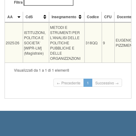
Filtra
AA
CdS
Insegnamento
Codice
CFU
Docente
AA
CdS
Insegnamento
Codice
CFU
Docente
METODI E
ISTITUZIONI,
STRUMENTI PER
POLITICA E
L'ANALISI DELLE
EUGENIO
2025/26
SOCIETA'
POLITICHE
318QQ
9
PIZZIMENTI
[WIPR-LM]
PUBBLICHE E
(Magistrale)
DELLE
ORGANIZZAZIONI
Tipo
Data e ora
Sede
Note
Iscritti
Vecchio ord.
Iscrizioni
Visualizzati da 1 a 1 di 1 elementi
Inizio iscrizi
11-09-2026 09:00
Aula Q2 Polo Piagge
0
Termine iscri
← Precedente
1
Successivo →