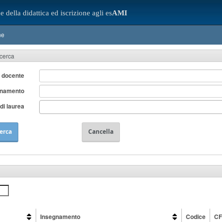
e della didattica ed iscrizione agli es
AMI
ne
icerca
 docente
gnamento
di laurea
erca
Cancella
Insegnamento
Codice
C