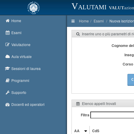
Valutami
VALUT
azion
Home
Home
Esami
Nuova iscrizio
Esami
Inserire uno o più parametri di r
Valutazione
Cognome del
Inse
Aula virtuale
Corso 
Sessioni di laurea
C
Programmi
Supporto
Elenco appelli trovati
Docenti ed operatori
Filtra
AA
CdS