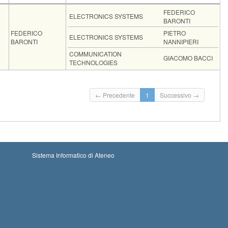
FU
Docente
Moduli
FEDERICO
ELECTRONICS SYSTEMS
BARONTI
FEDERICO
PIETRO
ELECTRONICS SYSTEMS
BARONTI
NANNIPIERI
COMMUNICATION
GIACOMO BACCI
TECHNOLOGIES
i: 15-08-2026 00:00
Iscrizioni chiuse
← Precedente
1
Successivo →
oni: 11-09-2026 23:59
Sistema Informatico di Ateneo