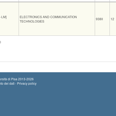
Insegnamento
Codice
C
-LM]
ELECTRONICS AND COMMUNICATION
938II
12
TECHNOLOGIES
Sede
Note
Iscritti
Vecchio ord.
Iscrizioni
i
Inizio iscrizion
ING C41
0
Termine iscrizi
rsità di Pisa
2013-2026
to dei dati - Privacy policy