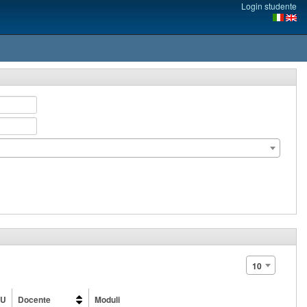
Login studente
10
FU
Docente
Moduli