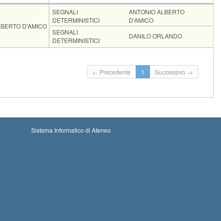
Moduli
SEGNALI
ANTONIO ALBERTO
DETERMINISTICI
D'AMICO
LBERTO D'AMICO
SEGNALI
DANILO ORLANDO
DETERMINISTICI
ni: 15-08-2026 00:00
Iscrizioni chiuse
← Precedente
1
Successivo →
ioni: 11-09-2026 23:59
ni: 19-08-2026 00:00
Iscrizioni chiuse
ioni: 15-09-2026 23:59
Sistema Informatico di Ateneo