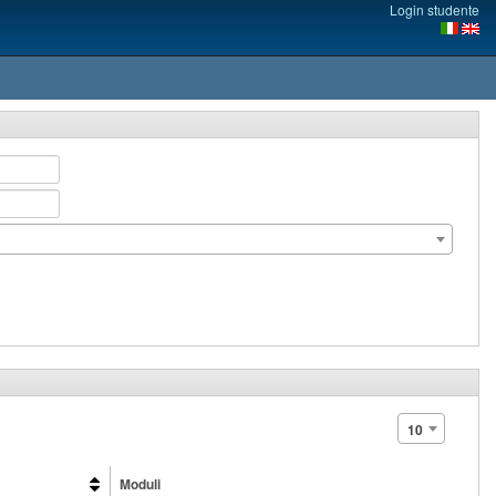
Login studente
10
Moduli