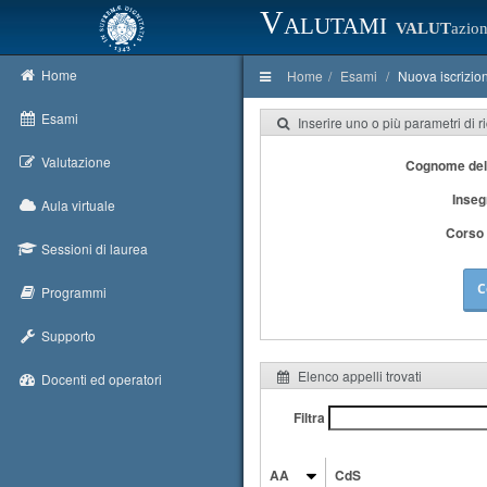
Valutami
VALUT
azion
Home
Home
Esami
Nuova iscrizio
Esami
Inserire uno o più parametri di r
Valutazione
Cognome del
Inse
Aula virtuale
Corso 
Sessioni di laurea
C
Programmi
Supporto
Elenco appelli trovati
Docenti ed operatori
Filtra
AA
CdS