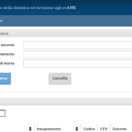
e della didattica ed iscrizione agli es
AMI
ne
icerca
 docente
gnamento
di laurea
erca
Cancella
Insegnamento
Codice
CFU
Docente