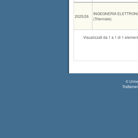
AA
CdS
INGEGNERIA ELETTRONIC
2025/26
(Triennale)
Tipo
Data e ora
Visualizzati da 1 a 1 di 1 element
scritto
14-09-2026 14:00
orale
18-09-2026 08:30
©
Unive
Trattamen