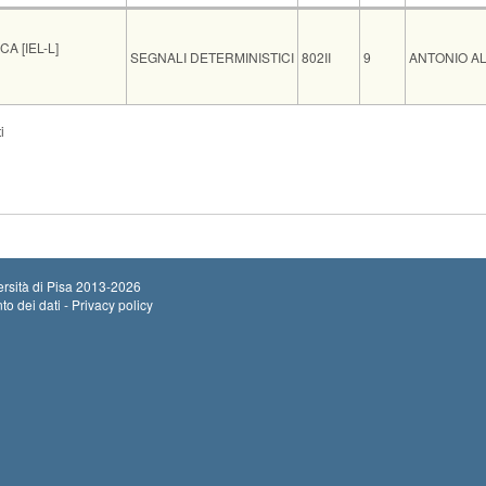
Insegnamento
Codice
CFU
Docente
A [IEL-L]
SEGNALI DETERMINISTICI
802II
9
ANTONIO A
Sede
Note
Iscritti
Vecchio ord.
Iscrizioni
i
Inizio iscrizio
ING C01
0
Termine iscriz
Inizio iscrizio
ETR F7
0
Termine iscriz
rsità di Pisa
2013-2026
to dei dati - Privacy policy