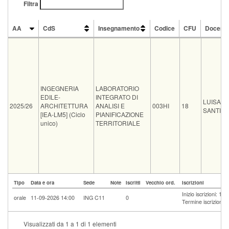
Filtra
AA
CdS
Insegnamento
Codice
CFU
Docent
AA
CdS
Insegnamento
Codice
CFU
Docent
INGEGNERIA
LABORATORIO
EDILE-
INTEGRATO DI
LUISA
2025/26
ARCHITETTURA
ANALISI E
003HI
18
SANTINI
[IEA-LM5] (Ciclo
PIANIFICAZIONE
unico)
TERRITORIALE
Tipo
Data e ora
Sede
Note
Iscritti
Vecchio ord.
Iscrizioni
Inizio iscrizioni: 1
orale
11-09-2026 14:00
ING C11
0
Termine iscrizioni:
Visualizzati da 1 a 1 di 1 elementi