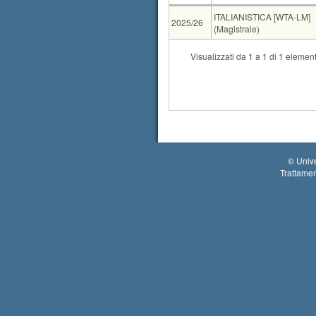
AA
CdS
ITALIANISTICA [WTA-LM]
2025/26
(Magistrale)
CdS
Visualizzati da 1 a 1 di 1 element
Mutuazione
LINGUE, LETTERATU
Tipo
Data e ora
orale
07-09-2026 14:00
©
Unive
Trattamen