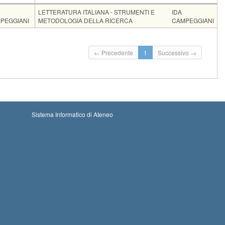
ente
Moduli
LETTERATURA ITALIANA - STRUMENTI E
IDA
PEGGIANI
METODOLOGIA DELLA RICERCA
CAMPEGGIANI
Insegnamento
Codice
CFU
LETTERATURA ITALIANA
1104L
6
Iscrizioni
← Precedente
1
Successivo →
Inizio iscrizioni: 08-08-2026 00:00
Iscrizioni chiuse
Termine iscrizioni: 05-09-2026 23:59
Sistema Informatico di Ateneo