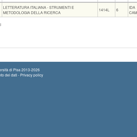
Insegnamento
Codice
CFU
Doc
LETTERATURA ITALIANA - STRUMENTI E
IDA
1414L
6
METODOLOGIA DELLA RICERCA
CAM
i
RE E FILOLOGIE EURO - AMERICANE [WLU-LM]
Sede
Note
Iscritti
Vecchio ord.
Palazzo Venera, studio n. 25
0
rsità di Pisa
2013-2026
to dei dati - Privacy policy