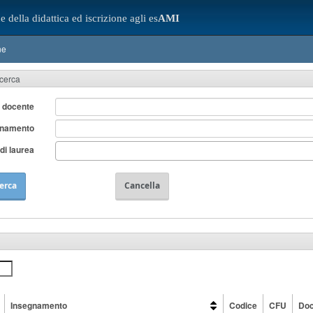
e della didattica ed iscrizione agli es
AMI
ne
icerca
 docente
gnamento
di laurea
erca
Cancella
Insegnamento
Codice
CFU
Doc