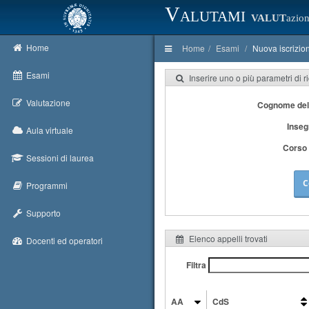
Valutami
VALUT
azion
Home
Home
Esami
Nuova iscrizio
Esami
Inserire uno o più parametri di r
Valutazione
Cognome del
Inse
Aula virtuale
Corso 
Sessioni di laurea
C
Programmi
Supporto
Elenco appelli trovati
Docenti ed operatori
Filtra
AA
CdS