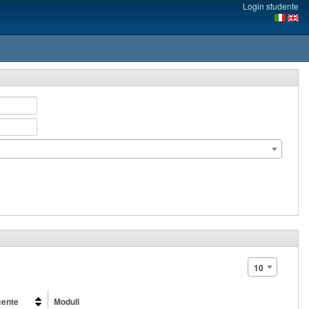
Login studente
10
ente
Moduli