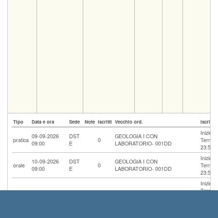
Tipo
Data e ora
Sede
Note
Iscritti
Vecchio ord.
Iscrizio
Inizio 
09-09-2026
DST
GEOLOGIA I CON
pratica
0
Termine
09:00
E
LABORATORIO- 001DD
23:59
Inizio 
10-09-2026
DST
GEOLOGIA I CON
orale
0
Termine
09:00
E
LABORATORIO- 001DD
23:59
Inizio 
Termine
10-11-2026
Aula
pratica
0
23:59
14:00
E
Riservat
genitori