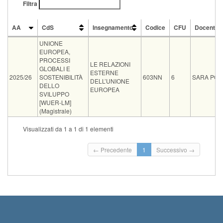
Filtra
AA
CdS
Insegnamento
Codice
CFU
Docente
AA
CdS
Insegnamento
Codice
CFU
Docente
UNIONE
EUROPEA,
PROCESSI
LE RELAZIONI
GLOBALI E
ESTERNE
2025/26
SOSTENIBILITÀ
603NN
6
SARA POL
DELL’UNIONE
DELLO
EUROPEA
SVILUPPO
[WUER-LM]
(Magistrale)
Vecchio
Visualizzati da 1 a 1 di 1 elementi
Tipo
Data e ora
Sede
Note
Iscritti
ord.
Iscrizioni
Inizio iscrizioni: 2
09-09-2026
Aula N2 Polo
← Precedente
1
Successivo →
0
Termine iscrizioni:
09:00
Piagge
23:59