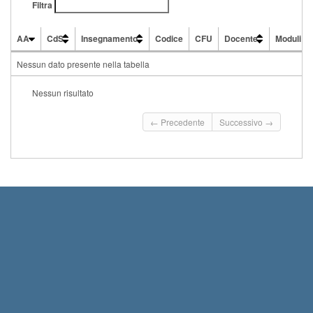
Filtra
AA
CdS
Insegnamento
Codice
CFU
Docente
Moduli
AA
CdS
Insegnamento
Codice
CFU
Docente
Moduli
Nessun dato presente nella tabella
Nessun risultato
← Precedente
Successivo →