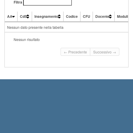
Filtra
AA
CdS
Insegnamento
Codice
CFU
Docente
Moduli
AA
CdS
Insegnamento
Codice
CFU
Docente
Moduli
Nessun dato presente nella tabella
Nessun risultato
← Precedente
Successivo →