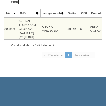
Filtra
AA
CdS
Insegnamento
Codice
CFU
Docente
AA
CdS
Insegnamento
Codice
CFU
Docente
SCIENZE E
TECNOLOGIE
RISCHIO
ANNA
2025/26
GEOLOGICHE
255DD
6
MINERARIO
GIONCADA
[WGER-LM]
(Magistrale)
Vecchio
Visualizzati da 1 a 1 di 1 elementi
Tipo
Data e ora
Sede
Note
Iscritti
ord.
Iscrizi
Inizio 
← Precedente
1
Successivo →
01-09-2026
Laboratorio Beni culturali e
00:00
orale
0
10:00
ambientali - DST
Termin
2026 