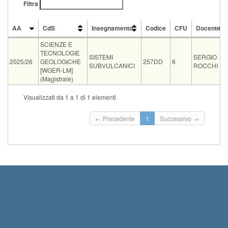
Filtra
AA
CdS
Insegnamento
Codice
CFU
Docente
AA
CdS
Insegnamento
Codice
CFU
Docente
SCIENZE E
TECNOLOGIE
SISTEMI
SERGIO
2025/26
GEOLOGICHE
257DD
6
SUBVULCANICI
ROCCHI
[WGER-LM]
(Magistrale)
Tipo
Data e ora
Sede
Note
Iscritti
Vecchio ord.
Iscrizioni
Visualizzati da 1 a 1 di 1 elementi
Inizio iscrizioni: 23-08-2
07-09-2026 09:00
0
Termine iscrizioni: 05-09
← Precedente
1
Successivo →