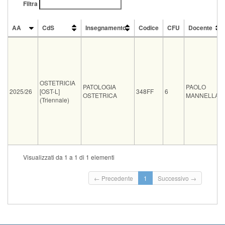
Filtra
AA
CdS
Insegnamento
Codice
CFU
Docente
AA
CdS
Insegnamento
Codice
CFU
Docente
OSTETRICIA
PATOLOGIA
PAOLO
2025/26
[OST-L]
348FF
6
OSTETRICA
MANNELLA
(Triennale)
Tipo
Data e ora
Sede
Note
Iscritti
Vecchio ord.
Iscrizioni
Visualizzati da 1 a 1 di 1 elementi
Inizio iscrizioni: 19-
03-09-2026 09:30
0
Termine iscrizioni: 0
← Precedente
1
Successivo →
Inizio iscrizioni: 09-
24-09-2026 09:30
0
Termine iscrizioni: 2