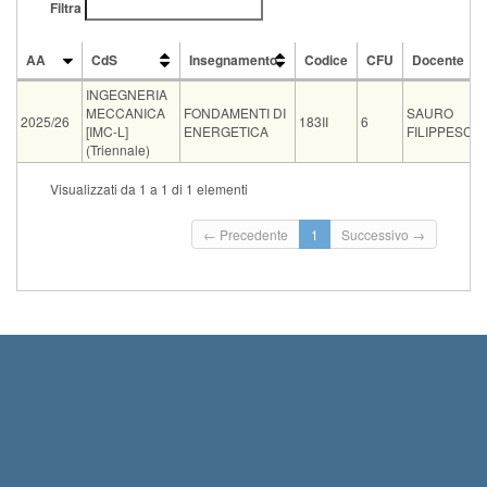
Filtra
AA
CdS
Insegnamento
Codice
CFU
Docente
AA
CdS
Insegnamento
Codice
CFU
Docente
INGEGNERIA
MECCANICA
FONDAMENTI DI
SAURO
2025/26
183II
6
[IMC-L]
ENERGETICA
FILIPPESCHI
(Triennale)
Tipo
Data e ora
Sede
Note
Iscritti
Vecchio ord.
Iscrizioni
Visualizzati da 1 a 1 di 1 elementi
Inizio iscrizioni: 17
orale
16-09-2026 14:00
ING C22
0
Termine iscrizioni:
← Precedente
1
Successivo →