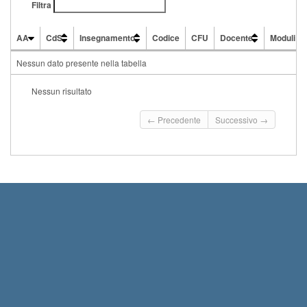
Filtra
AA
CdS
Insegnamento
Codice
CFU
Docente
Moduli
AA
CdS
Insegnamento
Codice
CFU
Docente
Moduli
Nessun dato presente nella tabella
Nessun risultato
← Precedente
Successivo →