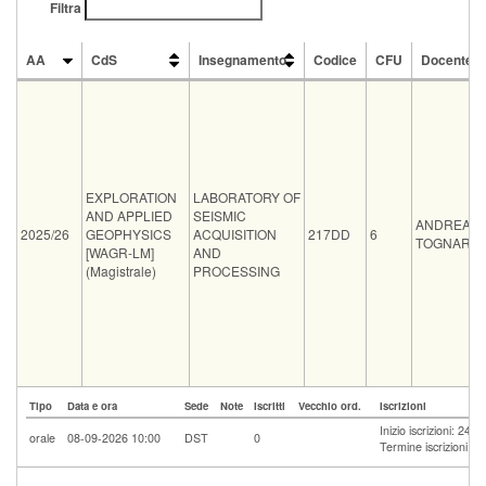
Filtra
AA
CdS
Insegnamento
Codice
CFU
Docente
AA
CdS
Insegnamento
Codice
CFU
Docente
EXPLORATION
LABORATORY OF
AND APPLIED
SEISMIC
ANDREA
2025/26
GEOPHYSICS
ACQUISITION
217DD
6
TOGNAREL
[WAGR-LM]
AND
(Magistrale)
PROCESSING
Tipo
Data e ora
Sede
Note
Iscritti
Vecchio ord.
Iscrizioni
Inizio iscrizioni: 24
orale
08-09-2026 10:00
DST
0
Termine iscrizioni: 