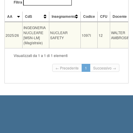
Filtra
AA
CdS
Insegnamento
Codice
CFU
Docente
AA
CdS
Insegnamento
Codice
CFU
Docente
INGEGNERIA
NUCLEARE
NUCLEAR
WALTER
2025/26
1097I
12
[WSN-LM]
SAFETY
AMBROSINI
(Magistrale)
Vecch
Visualizzati da 1 a 1 di 1 elementi
Tipo
Data e ora
Sede
Note
Iscritti
ord.
07-09-
← Precedente
1
Successivo →
Ufficio Prof.
Dopo essersi iscritti, mandare un
orale
2026
0
Ambrosini
messaggio email ai Proff....
Leggi tutto
14:00