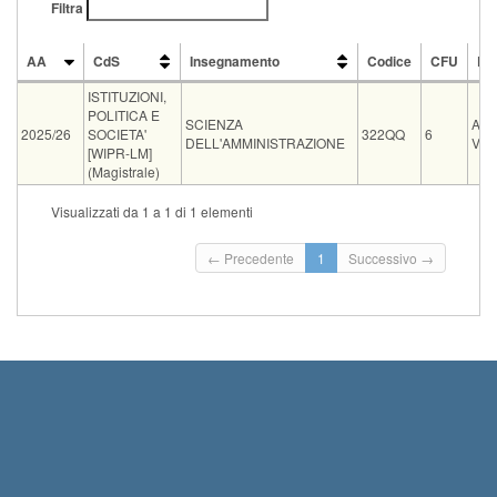
Filtra
AA
CdS
Insegnamento
Codice
CFU
Do
AA
CdS
Insegnamento
Codice
CFU
Do
ISTITUZIONI,
POLITICA E
SCIENZA
AL
2025/26
SOCIETA'
322QQ
6
DELL'AMMINISTRAZIONE
VA
[WIPR-LM]
(Magistrale)
CdS
Insegn
Visualizzati da 1 a 1 di 1 elementi
Condivisione
ISTITUZIONI, POLITICA E SOCIETA' [WIP-LM]
SCIENZ
Tipo
Data e ora
Sede
Note
Iscritti
Vecchio ord.
Isc
← Precedente
1
Successivo →
Ini
02-09-2026 09:00
Aula O2 Polo Piagge
0
Ter