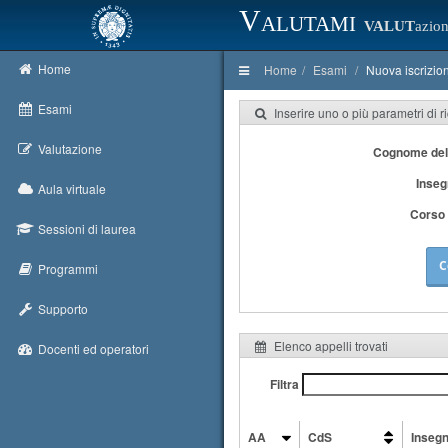
Valutami
VALUT
azion
Home
Home
Esami
Nuova iscrizio
Esami
Inserire uno o più parametri di r
Valutazione
Cognome del
Inse
Aula virtuale
Corso 
Sessioni di laurea
C
Programmi
Supporto
Elenco appelli trovati
Docenti ed operatori
Filtra
AA
CdS
Inseg