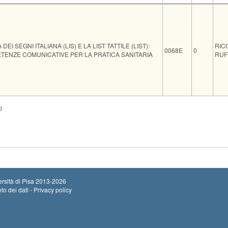
namento
Codice
CFU
Doc
DEI SEGNI ITALIANA (LIS) E LA LIST TATTILE (LIST):
RIC
0068E
0
TENZE COMUNICATIVE PER LA PRATICA SANITARIA
RUF
Sede
Note
Iscritti
Vecchio ord.
Iscrizioni
i
Inizio iscrizion
aula PN5
0
Termine iscrizi
Inizio iscrizion
0
Termine iscrizi
rsità di Pisa
2013-2026
to dei dati - Privacy policy