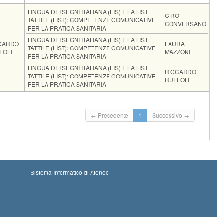
ente
Moduli
LINGUA DEI SEGNI ITALIANA (LIS) E LA LIST
CIRO
TATTILE (LIST): COMPETENZE COMUNICATIVE
CONVERSANO
PER LA PRATICA SANITARIA
LINGUA DEI SEGNI ITALIANA (LIS) E LA LIST
CARDO
LAURA
TATTILE (LIST): COMPETENZE COMUNICATIVE
FOLI
MAZZONI
PER LA PRATICA SANITARIA
LINGUA DEI SEGNI ITALIANA (LIS) E LA LIST
RICCARDO
TATTILE (LIST): COMPETENZE COMUNICATIVE
RUFFOLI
PER LA PRATICA SANITARIA
i: 25-08-2026 16:00
Iscrizioni chiuse
← Precedente
1
Successivo →
oni: 07-09-2026 23:59
i: 14-09-2026 16:00
Iscrizioni chiuse
oni: 27-09-2026 23:59
Sistema Informatico di Ateneo