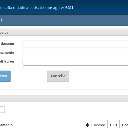
e della didattica ed iscrizione agli es
AMI
ne
icerca
 docente
gnamento
di laurea
erca
Cancella
namento
Codice
CFU
Doc