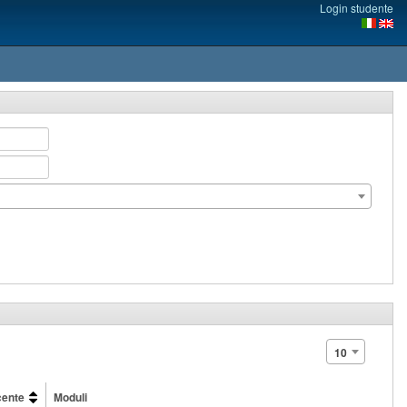
Login studente
10
ente
Moduli