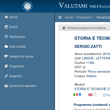
Valutami
VALUT
azion
Home
Home
Programmi
Visualizz
Esami
Scheda programma d'esame
Valutazione
STORIA E TECN
SERGIO ZATTI
Aula virtuale
Anno accademico
2019
Sessioni di laurea
CdS
LINGUE, LETTERA
Codice
1136L
Programmi
CFU
12
Periodo
Primo semestr
Lingua
Italiano
Supporto
Moduli
Docenti ed operatori
STORIA E TECNICHE D
Esp
Programma (contenuti d
Titolo del corso: STORI