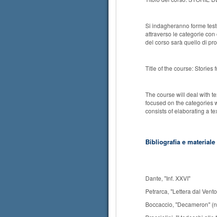
Si indagheranno forme testua
attraverso le categorie con 
del corso sarà quello di pr
Title of the course: Storie
The course will deal with te
focused on the categories wi
consists of elaborating a te
Bibliografia e materiale
Dante, "Inf. XXVI"
Petrarca, "Lettera dal Vent
Boccaccio, "Decameron" (no