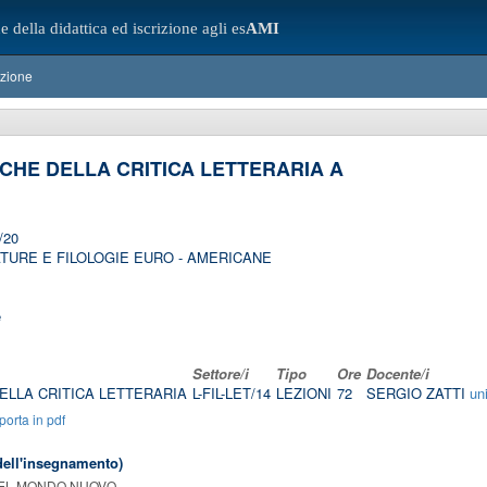
e della didattica ed iscrizione agli es
AMI
azione
ICHE DELLA CRITICA LETTERARIA A
/20
TURE E FILOLOGIE EURO - AMERICANE
e
Settore/i
Tipo
Ore
Docente/i
ELLA CRITICA LETTERARIA
L-FIL-LET/14
LEZIONI
72
SERGIO ZATTI
un
orta in pdf
ell'insegnamento)
E DEL MONDO NUOVO