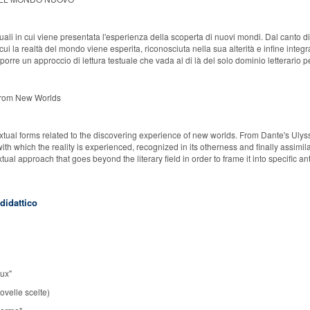
li in cui viene presentata l'esperienza della scoperta di nuovi mondi. Dal canto di 
cui la realtà del mondo viene esperita, riconosciuta nella sua alterità e infine integra
oporre un approccio di lettura testuale che vada al di là del solo dominio letterario
s from New Worlds
xtual forms related to the discovering experience of new worlds. From Dante's Ulysses
th which the reality is experienced, recognized in its otherness and finally assimila
xtual approach that goes beyond the literary field in order to frame it into specific an
 didattico
oux"
velle scelte)