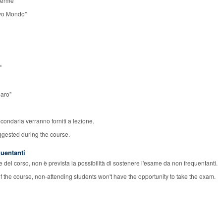
 terme"
ovo Mondo"
"
uaro"
 secondaria verranno forniti a lezione.
ggested during the course.
quentanti
e del corso, non è prevista la possibilità di sostenere l'esame da non frequentanti.
of the course, non-attending students won't have the opportunity to take the exam.