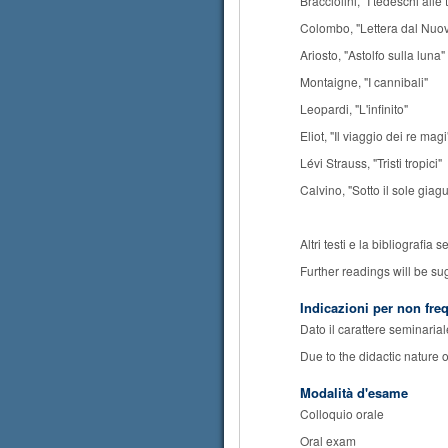
Bracciolini, "I tedeschi alle
Colombo, "Lettera dal Nu
Ariosto, "Astolfo sulla luna"
Montaigne, "I cannibali"
Leopardi, "L'infinito"
Eliot, "Il viaggio dei re magi
Lévi Strauss, "Tristi tropici"
Calvino, "Sotto il sole giag
Altri testi e la bibliografia
Further readings will be su
Indicazioni per non fre
Dato il carattere seminarial
Due to the didactic nature 
Modalità d'esame
Colloquio orale
Oral exam