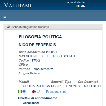
Login studente
Valutami
Scheda programma d'esame
FILOSOFIA POLITICA
NICO DE FEDERICIS
Anno accademico
2020/21
CdS
SCIENZE DEL SERVIZIO SOCIALE
Codice
187QQ
CFU
9
Periodo
Primo semestre
Lingua
Italiano
Moduli
Settore/i
Tipo
Ore
Docente/i
FILOSOFIA POLITICA
SPS/01
LEZIONI
63
NICO DE FED
Esporta in pdf
Obiettivi di apprendimento
Conoscenze