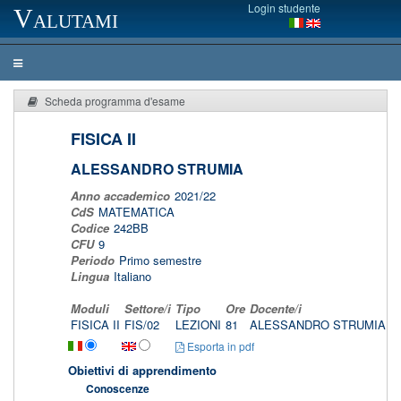
Login studente
Valutami
Scheda programma d'esame
FISICA II
ALESSANDRO STRUMIA
Anno accademico
2021/22
CdS
MATEMATICA
Codice
242BB
CFU
9
Periodo
Primo semestre
Lingua
Italiano
Moduli
Settore/i
Tipo
Ore
Docente/i
FISICA II
FIS/02
LEZIONI
81
ALESSANDRO STRUMIA
u
Esporta in pdf
Obiettivi di apprendimento
Conoscenze