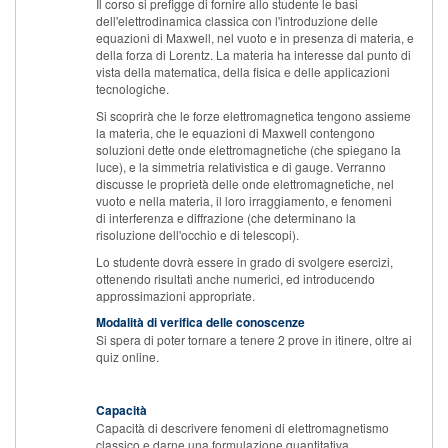
Il corso si prefigge di fornire allo studente le basi
dell'elettrodinamica classica con l'introduzione delle
equazioni di Maxwell, nel vuoto e in presenza di materia, e
della forza di Lorentz. La materia ha interesse dal punto di
vista della matematica, della fisica e delle applicazioni
tecnologiche.
Si scoprirà che le forze elettromagnetica tengono assieme
la materia, che le equazioni di Maxwell contengono
soluzioni dette onde elettromagnetiche (che spiegano la
luce), e la simmetria relativistica e di gauge. Verranno
discusse le proprietà delle onde elettromagnetiche, nel
vuoto e nella materia, il loro irraggiamento, e fenomeni
di interferenza e diffrazione (che determinano la
risoluzione dell'occhio e di telescopi).
Lo studente dovrà essere in grado di svolgere esercizi,
ottenendo risultati anche numerici, ed introducendo
approssimazioni appropriate.
Modalità di verifica delle conoscenze
Si spera di poter tornare a tenere 2 prove in itinere, oltre ai
quiz online.
Capacità
Capacità di descrivere fenomeni di elettromagnetismo
classico e darne una formulazione quantitativa