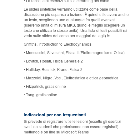
• La raccolta di esercizi sul sito elearning del corso.
Le slides sintetiche verranno utilizzate come base della
discussione più espansa a lezione. È quindi utile avere anche
un testo, scegliendo uno qualunque fra quelli avanzati
(useremo unità di misura MKS, quindi è meglio scegliere un
testo che utilizza le stesse unità). Una lista di testi possibili (si
veda sulle slides del corso per maggiori dettagli) è:
Griffiths, Introduction to Electrodynamics
• Mencuccini, Silvestrini, Fisica II (Elettromagnetismo-Ottica)
• Lovitch, Rosati, Fisica Generale 2
• Halliday, Resnick, Krane, Fisica 2
• Mazzoldi, Nigro, Voci, Elettrostatica e ottica geometrica
• Fitzpatrick, gratis online
• Tong, gratis online
Indicazioni per non frequentanti
Si prevede di registrare tutte le lezioni (eccetto gli esercizi
svolti da studenti che preferiscono non essere registrati),
mettendole on line su Microsoft Teams