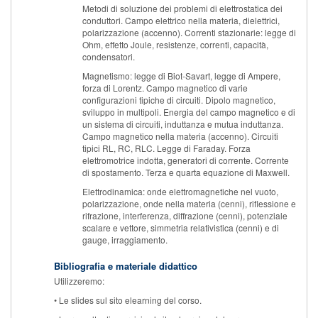
Metodi di soluzione dei problemi di elettrostatica dei
conduttori. Campo elettrico nella materia, dielettrici,
polarizzazione (accenno). Correnti stazionarie: legge di
Ohm, effetto Joule, resistenze, correnti, capacità,
condensatori.
Magnetismo: legge di Biot-Savart, legge di Ampere,
forza di Lorentz. Campo magnetico di varie
configurazioni tipiche di circuiti. Dipolo magnetico,
sviluppo in multipoli. Energia del campo magnetico e di
un sistema di circuiti, induttanza e mutua induttanza.
Campo magnetico nella materia (accenno). Circuiti
tipici RL, RC, RLC. Legge di Faraday. Forza
elettromotrice indotta, generatori di corrente. Corrente
di spostamento. Terza e quarta equazione di Maxwell.
Elettrodinamica: onde elettromagnetiche nel vuoto,
polarizzazione, onde nella materia (cenni), riflessione e
rifrazione, interferenza, diffrazione (cenni), potenziale
scalare e vettore, simmetria relativistica (cenni) e di
gauge, irraggiamento.
Bibliografia e materiale didattico
Utilizzeremo:
• Le slides sul sito elearning del corso.