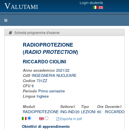
Login studente
Valutami
Scheda programma d'esame
RADIOPROTEZIONE
(
RADIO PROTECTION
)
RICCARDO CIOLINI
Anno accademico
2021/22
CdS
INGEGNERIA NUCLEARE
Codice
731ZZ
CFU
6
Periodo
Primo semestre
Lingua
Inglese
Moduli
Settore/i
Tipo
Ore
Docente/i
RADIOPROTEZIONE
ING-IND/20
LEZIONI
60
RICCARDO C
Esporta in pdf
Obiettivi di apprendimento