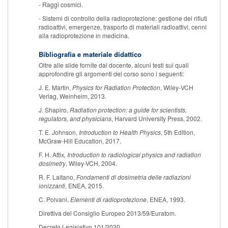
- Raggi cosmici.
- Sistemi di controllo della radioprotezione: gestione dei rifiuti
radioattivi, emergenze, trasporto di materiali radioattivi, cenni
alla radioprotezione in medicina.
Bibliografia e materiale didattico
Oltre alle slide fornite dal docente, alcuni testi sui quali
approfondire gli argomenti del corso sono i seguenti:
J. E. Martin,
Physics for Radiation Protection
, Wiley‐VCH
Verlag, Weinheim, 2013.
J. Shapiro,
Radiation protection: a guide for scientists,
regulators, and physicians
, Harvard University Press, 2002.
T. E. Johnson,
Introduction to Health Physics
, 5th Edition,
McGraw-Hill Education, 2017.
F. H. Attix
, Introduction to radiological physics and radiation
dosimetry
, Wiley-VCH, 2004.
R. F. Laitano,
Fondamenti
di
dosimetria
delle
radiazioni
ionizzanti
, ENEA, 2015.
C. Polvani,
Elementi
di
radioprotezione
, ENEA, 1993.
Direttiva del Consiglio Europeo 2013/59/Euratom.
Decreto Legislativo 101/2020.