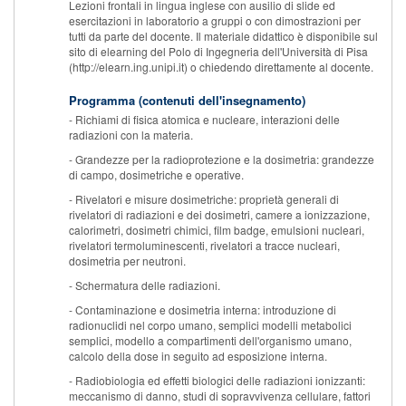
Lezioni frontali in lingua inglese con ausilio di slide ed
esercitazioni in laboratorio a gruppi o con dimostrazioni per
tutti da parte del docente. Il materiale didattico è disponibile sul
sito di elearning del Polo di Ingegneria dell'Università di Pisa
(http://elearn.ing.unipi.it) o chiedendo direttamente al docente.
Programma (contenuti dell'insegnamento)
- Richiami di fisica atomica e nucleare, interazioni delle
radiazioni con la materia.
- Grandezze per la radioprotezione e la dosimetria: grandezze
di campo, dosimetriche e operative.
- Rivelatori e misure dosimetriche: proprietà generali di
rivelatori di radiazioni e dei dosimetri, camere a ionizzazione,
calorimetri, dosimetri chimici, film badge, emulsioni nucleari,
rivelatori termoluminescenti, rivelatori a tracce nucleari,
dosimetria per neutroni.
- Schermatura delle radiazioni.
- Contaminazione e dosimetria interna: introduzione di
radionuclidi nel corpo umano, semplici modelli metabolici
semplici, modello a compartimenti dell'organismo umano,
calcolo della dose in seguito ad esposizione interna.
- Radiobiologia ed effetti biologici delle radiazioni ionizzanti:
meccanismo di danno, studi di sopravvivenza cellulare, fattori