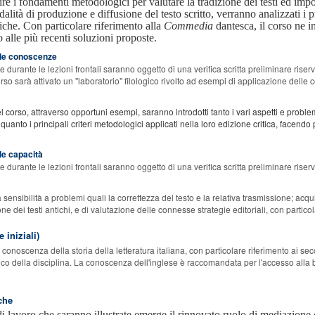
nire i fondamenti metodologici per valutare la tradizione dei testi ed i
dalità di produzione e diffusione del testo scritto, verranno analizzati i p
tiche. Con particolare riferimento alla
Commedia
dantesca, il corso ne in
to alle più recenti soluzioni proposte.
elle conoscenze
durante le lezioni frontali saranno oggetto di una verifica scritta preliminare riser
orso sarà attivato un "laboratorio" filologico rivolto ad esempi di applicazione delle
 corso, attraverso opportuni esempi, saranno introdotti tanto i vari aspetti e problemi 
 quanto i principali criteri metodologici applicati nella loro edizione critica, facendo
lle capacità
durante le lezioni frontali saranno oggetto di una verifica scritta preliminare riser
 sensibilità a problemi quali la correttezza del testo e la relativa trasmissione; acqui
e dei testi antichi, e di valutazione delle connesse strategie editoriali, con partic
 iniziali)
conoscenza della storia della letteratura italiana, con particolare riferimento ai sec
ico della disciplina. La conoscenza dell'inglese è raccomandata per l'accesso alla bi
che
i lavoro che saranno illustrate emerge il rinnovato ruolo di mediazione c