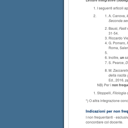
Letture integrative (obblig
I seguenti
A. Canova,
Seconda ser
Bausi,
Fasti 
31-54.
Riccardo Vie
G. Pomaro,
Roma, Saler
Inoltre,
un
sa
S. Pearce,
D
M. Zaccarell
della nscita
Ed., 2016, p
NB) Per i
non frequ
Stoppelli,
Filologia 
*) O altra integrazione con
Indicazioni per non fre
I non frequentanti - esclu
concordare col docente.