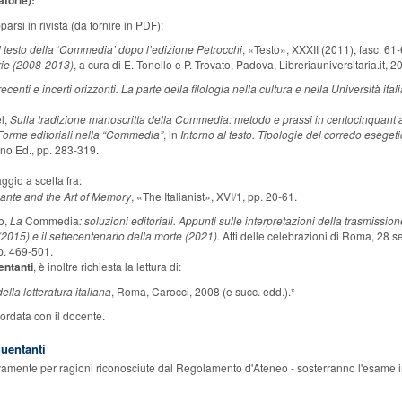
atorie):
 articoli apparsi in rivista (da fornire in P
Il testo della ‘Commedia’ dopo l’edizione Petrocchi
, «Testo», XXXII (2011), fasc. 61
ie (2008-2013)
, a cura di E. Tonello e P. Trovato, Padova, Libreriauniversitaria.it, 2
recenti e incerti orizzonti. La parte della filologia nella cultura e nella Università 
l,
Sulla tradizione manoscritta della Commedia: metodo e prassi in centocinquant’a
Forme editoriali nella “Commedia”
, in
Intorno al testo. Tipologie del corredo esegetic
no Ed., pp. 283-319.
ggio a scelta fra:
ante and the Art of Memory
, «The Italianist», XVI/1, pp. 20-61.
o,
La
Commedia
: soluzioni editoriali. Appunti sulle interpretazioni della trasmissio
 (2015) e il settecentenario della morte (2021)
. Atti delle celebrazioni di Roma, 28 
p. 469-501.
entanti
, è inoltre richiesta la lettura di:
della letteratura italiana
, Roma, Carocci, 2008 (e succ. edd.).*
cordata con il docente.
quentanti
sivamente per ragioni riconosciute dal Regolamento d'Ateneo - sosterranno l'esame