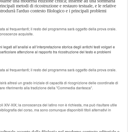
mpostarne una moderna edizione critica; insieme ad una sommaria
rincipali metodi di ricostruzione e restauro testuale, e le relative
trodurrà l'arduo contesto filologico e i principali problemi
vata ai frequentanti; il resto del programma sarà oggetto della prova orale.
 conoscenze acquisite.
legati all’analisi e all’interpretazione storica degli antichi testi volgari e
 particolare attenzione al rapporto tra ricostruzione del testo e problemi
vata ai frequentanti; il resto del programma sarà oggetto della prova orale.
sirà altresì un grado iniziale di capacità di ricognizione delle coordinate di
olare riferimento alla tradizione della "Commedia dantesca".
oli XIV-XIX; la conoscenza del latino non è richiesta, ma può risultare utile
bliografia del corso, ma sono comunque disponibili titoli alternativi in
ulturale assunto dalla filologia nel moderno contesto editoriale e