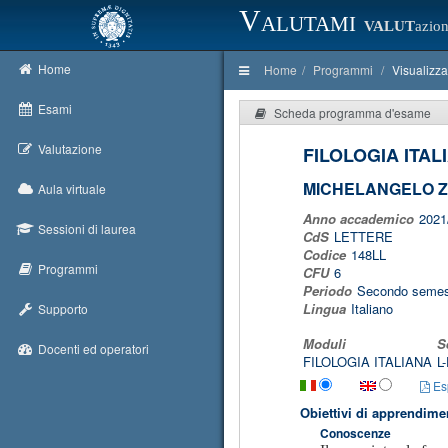
Valutami
VALUT
azion
Home
Home
Programmi
Visualizz
Esami
Scheda programma d'esame
Valutazione
FILOLOGIA ITAL
MICHELANGELO 
Aula virtuale
Anno accademico
2021
Sessioni di laurea
CdS
LETTERE
Codice
148LL
Programmi
CFU
6
Periodo
Secondo semes
Lingua
Italiano
Supporto
Moduli
S
Docenti ed operatori
FILOLOGIA ITALIANA
L
Esp
Obiettivi di apprendime
Conoscenze