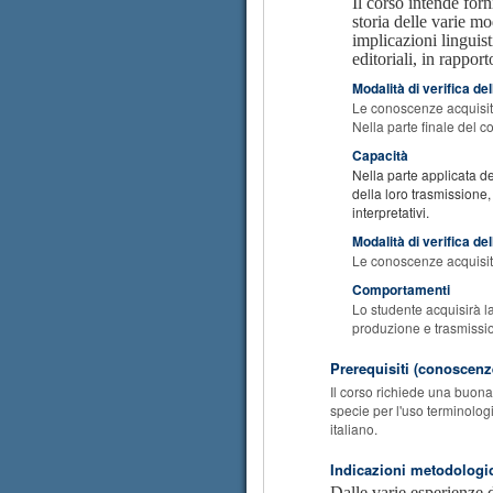
Il corso intende for
storia delle varie mo
implicazioni linguis
editoriali, in rappor
Modalità di verifica d
Le conoscenze acquisite 
Nella parte finale del c
Capacità
Nella parte applicata del
della loro trasmissione,
interpretativi.
Modalità di verifica de
Le conoscenze acquisite 
Comportamenti
Lo studente acquisirà la
produzione e trasmission
Prerequisiti (conoscenze
Il corso richiede una buona 
specie per l'uso terminolog
italiano.
Indicazioni metodologi
Dalle varie esperienze d