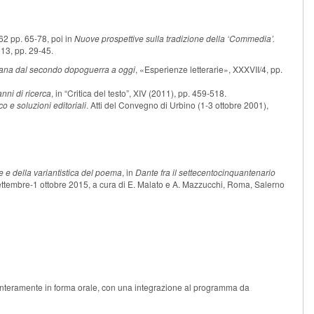
DF):
-62 pp. 65-78, poi in
Nuove prospettive sulla tradizione della ‘Commedia’.
013, pp. 29-45.
italiana dal secondo dopoguerra a oggi
, «Esperienze letterarie», XXXVII/4, pp.
nni di ricerca
, in “Critica del testo”, XIV (2011), pp. 459-518.
o e soluzioni editoriali
. Atti del Convegno di Urbino (1-3 ottobre 2001),
ne e della variantistica del poema
, in
Dante fra il settecentocinquantenario
settembre-1 ottobre 2015, a cura di E. Malato e A. Mazzucchi, Roma, Salerno
 interamente in forma orale, con una integrazione al programma da