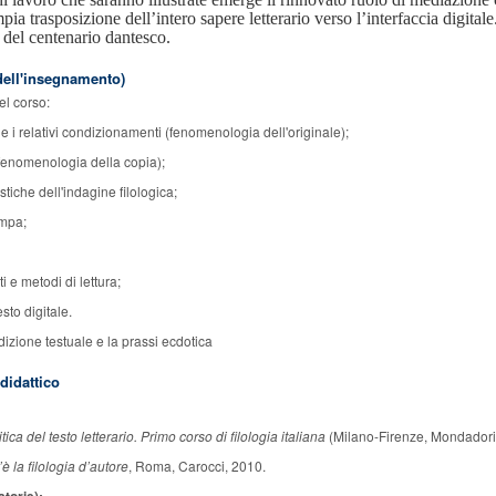
pia trasposizione dell’intero sapere letterario verso l’interfaccia digitale
e del centenario dantesco.
ell'insegnamento)
nel corso:
e i relativi condizionamenti (fenomenologia dell'originale);
 (fenomenologia della copia);
istiche dell'indagine filologica;
ampa;
ti e metodi di lettura;
esto digitale.
adizione testuale e la prassi ecdotica
 didattico
tica del testo letterario. Primo corso di filologia italiana
(Milano-Firenze, Mondadori 
è la filologia d’autore
, Roma, Carocci