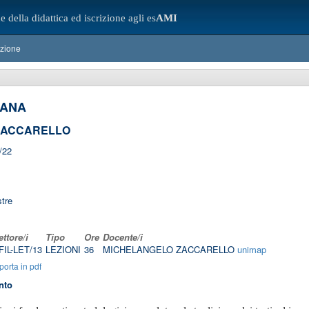
e della didattica ed iscrizione agli es
AMI
azione
IANA
ZACCARELLO
/22
tre
ettore/i
Tipo
Ore
Docente/i
-FIL-LET/13
LEZIONI
36
MICHELANGELO ZACCARELLO
unimap
orta in pdf
nto