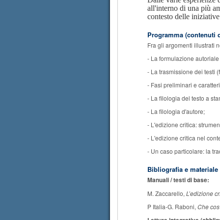
all'interno di una più am
contesto delle iniziativ
Programma (contenuti d
Fra gli argomenti illustrati 
- La formulazione autoriale 
- La trasmissione dei testi
- Fasi preliminari e caratter
- La filologia del testo a st
- La filologia d'autore;
- L'edizione critica: strumen
- L'edizione critica nel cont
- Un caso particolare: la tr
Bibliografia e materiale
Manuali / testi di base:
M. Zaccarello,
L’edizione cri
P Italia-G. Raboni,
Che cos’