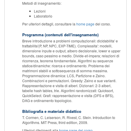
Metodi di insegnamento:
Lezioni
Laboratorio
Per ulteriori dettagli, consultare la
home page
del corso.
Programma (contenuti dell'insegnamento)
Breve introduzione a problemi computazionali: dicidabilita' e
trattabilita'(P, NP, NPC, EXP-TIME). Complessita': modelli,
dimensione inpute e output, albero decisionale, lower e upper
bounds, caso pessimo e medio. Divide-et-impera; relazioni di
ricorrenza, teorema fondamentale. Algoritmi su sequenze
statice/dinamiche: ricerca e ordinamento. Problema dei
matrimoni stabili e sottosequenza di somma massima.
Programmazione dinamica: LCS, Partizione e Zaino.
Combinazioni e permutazioni. Greedy: Zaino e sue varianti.
Rappresentazione e visita di alberi. Dizionari: 2-3 alberi,
tabelle hash tables, trie. Algoritmi randomizzati: Quicksort,
QuickSelect. Grafi: rappresentazione e visita (DFS e BFS),
DAG e ordinamento topologico.
Bibliografia e materiale didattico
T. Cormen, C. Leiserson, R. Rivest, C. Stein. Introduction to
Algorithms. MIT Press, third edition, 2009.
Ulteriori riferimenti alla
home page del corso
.