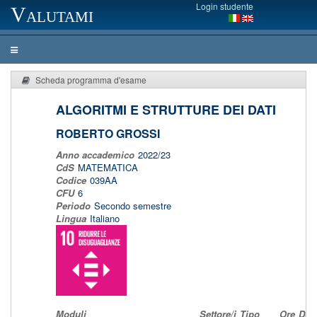
Login studente
Valutami
Scheda programma d'esame
ALGORITMI E STRUTTURE DEI DATI
ROBERTO GROSSI
Anno accademico
2022/23
CdS
MATEMATICA
Codice
039AA
CFU
6
Periodo
Secondo semestre
Lingua
Italiano
Moduli
Settore/i
Tipo
Ore
Doce