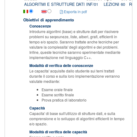
ALGORITMI E STRUTTURE DATI
INF/01
LEZIONI
60
RO
Esporta in pdf
Obiettivi di apprendimento
Conoscenze
Introdurre algoritmi (base) e strutture dati per risolvere
problemi su seqeuneze, liste, alberi, grafi, efficienti in
tempo e/o spazio. Saranno trattate anche tecniche per
valutare la complessita' degli algoritmi e dei problemi.
Infine, queste tecniche saranno sperimentate mediante
implementazione nel linguaggio C++.
Modalità di verifica delle conoscenze
Le capacita' acquisite dallo studente sui temi trattati
durante il corso e sulla loro implementazione verranno
valutate mediante:
Esame orale finale
Esame scritto finale
Prova pratica di laboratorio
Capacità
Capacita' di base sull'utilizzo di strutture dati, e sulla
comprensione e lo sviluppo di algoritmi efficienti in tempo
e/o spazio.
Modalità di verifica delle capacità