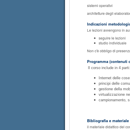
sistemi operativi
architetture degli elaborator
Indicazioni metodologi
Le lezioni avvengono in au
seguire le lezioni
studio individuale
Non c'è obbligo di prese
Programma (contenuti d
Il corso include in 4 parti
Internet delle cose
principi delle comu
gestione della mobil
virtualizzazione n
campionamento, si
Bibliografia e materiale
il materiale didattico del co