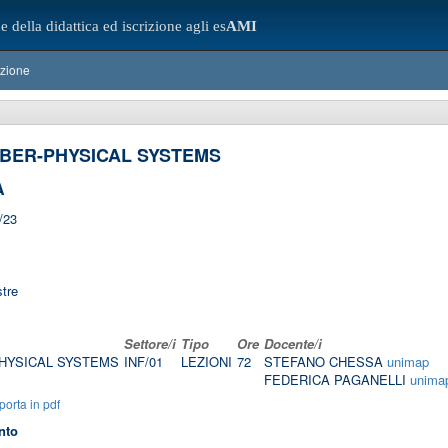
e della didattica ed iscrizione agli es
AMI
azione
BER-PHYSICAL SYSTEMS
A
/23
tre
Settore/i
Tipo
Ore
Docente/i
HYSICAL SYSTEMS
INF/01
LEZIONI
72
STEFANO CHESSA
unimap
FEDERICA PAGANELLI
unima
orta in pdf
nto