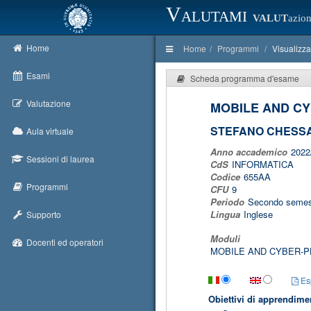
Valutami
VALUT
azion
Home
Home
Programmi
Visualizz
Esami
Scheda programma d'esame
Valutazione
MOBILE AND CY
STEFANO CHESS
Aula virtuale
Anno accademico
2022
Sessioni di laurea
CdS
INFORMATICA
Codice
655AA
Programmi
CFU
9
Periodo
Secondo semes
Lingua
Inglese
Supporto
Moduli
Docenti ed operatori
MOBILE AND CYBER-P
Esp
Obiettivi di apprendime