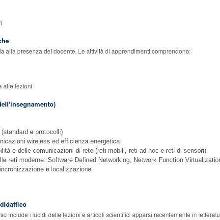
i
che
la alla presenza del docente. Le attività di apprendimenti comprendono:
nza alle lezioni
ell'insegnamento)
:
 (standard e protocolli)
nicazioni wireless ed efficienza energetica
ità e delle comunicazioni di rete (reti mobili, reti ad hoc e reti di sensori)
elle reti moderne: Software Defined Networking, Network Function Virtualizatio
ncronizzazione e localizzazione
 didattico
rso include i lucidi delle lezioni e articoli scientifici apparsi recentemente in letteratu