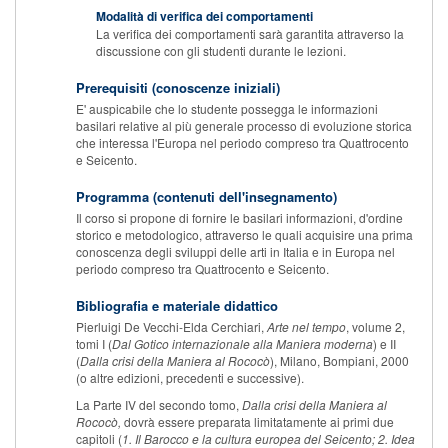
Modalità di verifica dei comportamenti
La verifica dei comportamenti sarà garantita attraverso la
discussione con gli studenti durante le lezioni.
Prerequisiti (conoscenze iniziali)
E' auspicabile che lo studente possegga le informazioni
basilari relative al più generale processo di evoluzione storica
che interessa l'Europa nel periodo compreso tra Quattrocento
e Seicento.
Programma (contenuti dell'insegnamento)
Il corso si propone di fornire le basilari informazioni, d'ordine
storico e metodologico, attraverso le quali acquisire una prima
conoscenza degli sviluppi delle arti in Italia e in Europa nel
periodo compreso tra Quattrocento e Seicento.
Bibliografia e materiale didattico
Pierluigi De Vecchi-Elda Cerchiari,
Arte nel tempo
, volume 2,
tomi I (
Dal Gotico internazionale alla Maniera moderna
) e II
(
Dalla crisi della Maniera al Rococò
), Milano, Bompiani, 2000
(o altre edizioni, precedenti e successive).
La Parte IV del secondo tomo,
Dalla crisi della Maniera al
Rococò
,
dovrà essere preparata limitatamente ai primi due
capitoli (
1. Il Barocco e la cultura europea del Seicento; 2. Idea