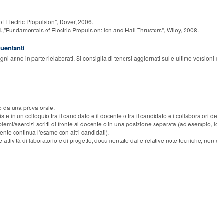
f Electric Propulsion", Dover, 2006.
.,"Fundamentals of Electric Propulsion: Ion and Hall Thrusters", Wiley, 2008.
quentanti
gni anno in parte rielaborati. Si consiglia di tenersi aggiornati sulle ultime version
 da una prova orale.
ste in un colloquio tra il candidato e il docente o tra il candidato e i collaboratori 
lemi/esercizi scritti di fronte al docente o in una posizione separata (ad esempio,
cente continua l'esame con altri candidati).
 attività di laboratorio e di progetto, documentate dalle relative note tecniche, non
ersità di Pisa
2013-2026
to dei dati - Privacy policy