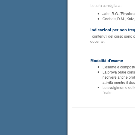
Lettura consigliata:
Jahn,R.G.,"Physics o
Goebels,D.M., Katz,I
Indicazioni per non fre
I contenuti del corso sono o
docente.
Modalità d'esame
L'esame è composto
La prova orale consi
risolvere anche prob
attività mentre il do
Lo svolgimento delle
finale.
©
Univ
Trattamen