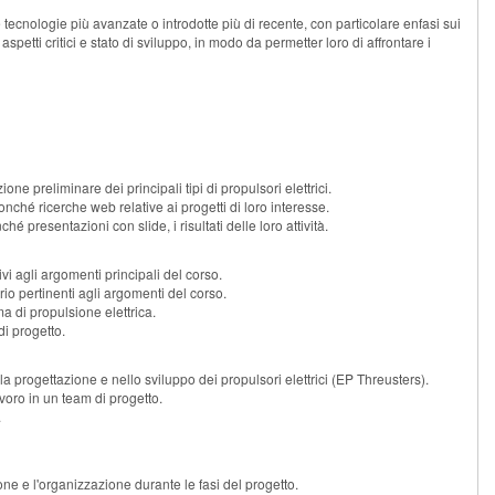
 tecnologie più avanzate o introdotte più di recente, con particolare enfasi sui
spetti critici e stato di sviluppo, in modo da permetter loro di affrontare i
one preliminare dei principali tipi di propulsori elettrici.
nonché ricerche web relative ai progetti di loro interesse.
é presentazioni con slide, i risultati delle loro attività.
ivi agli argomenti principali del corso.
rio pertinenti agli argomenti del corso.
ma di propulsione elettrica.
di progetto.
a progettazione e nello sviluppo dei propulsori elettrici (EP Threusters).
voro in un team di progetto.
.
one e l'organizzazione durante le fasi del progetto.