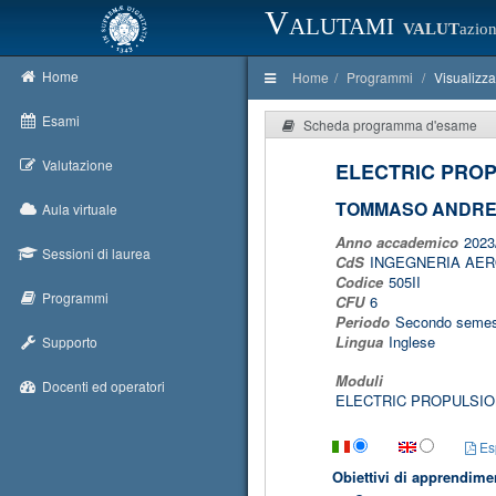
Valutami
VALUT
azion
Home
Home
Programmi
Visualizz
Esami
Scheda programma d'esame
Valutazione
ELECTRIC PROP
TOMMASO ANDRE
Aula virtuale
Anno accademico
2023
Sessioni di laurea
CdS
INGEGNERIA AER
Codice
505II
Programmi
CFU
6
Periodo
Secondo semes
Lingua
Inglese
Supporto
Moduli
Docenti ed operatori
ELECTRIC PROPULSION
Esp
Obiettivi di apprendime