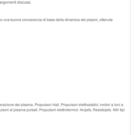
i argomenti discussi.
sito una buona conoscenza di base della dinamica dei plasmi, ottenuta
razione del plasma. Propulsori Hall. Propulsori elettrostatici: motori a ioni a
i al plasma pulsati. Propulsori elettrotermici: Arcjets, Resistojets. Altri tipi