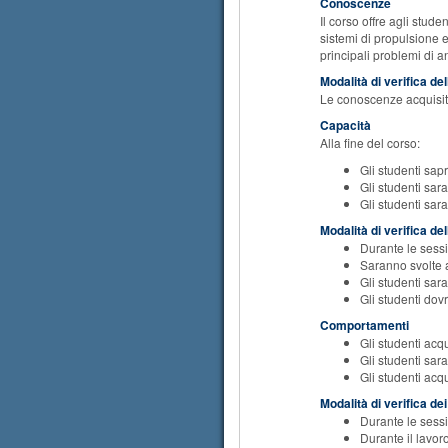
Conoscenze
Il corso offre agli stud
sistemi di propulsione el
principali problemi di an
Modalità di verifica d
Le conoscenze acquisite
Capacità
Alla fine del corso:
Gli studenti sapr
Gli studenti sara
Gli studenti sara
Modalità di verifica de
Durante le sessio
Saranno svolte a
Gli studenti sara
Gli studenti dovr
Comportamenti
Gli studenti acq
Gli studenti sar
Gli studenti acq
Modalità di verifica d
Durante le sessio
Durante il lavor