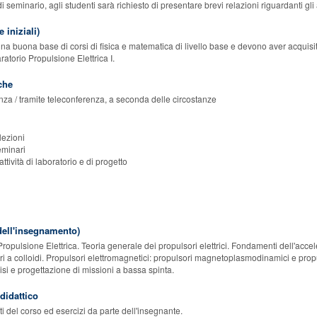
di seminario, agli studenti sarà richiesto di presentare brevi relazioni riguardanti gl
 iniziali)
na buona base di corsi di fisica e matematica di livello base e devono aver acqui
atorio Propulsione Elettrica I.
che
enza / tramite teleconferenza, a seconda delle circostanze
lezioni
eminari
ttività di laboratorio e di progetto
ell'insegnamento)
Propulsione Elettrica. Teoria generale dei propulsori elettrici. Fondamenti dell'accele
i a colloidi. Propulsori elettromagnetici: propulsori magnetoplasmodinamici e propulsor
isi e progettazione di missioni a bassa spinta.
 didattico
i del corso ed esercizi da parte dell'insegnante.