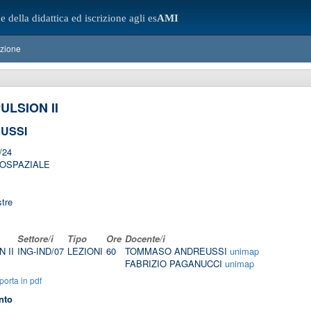
e della didattica ed iscrizione agli es
AMI
azione
ULSION II
USSI
/24
OSPAZIALE
tre
Settore/i
Tipo
Ore
Docente/i
 II
ING-IND/07
LEZIONI
60
TOMMASO ANDREUSSI
unimap
FABRIZIO PAGANUCCI
unimap
orta in pdf
nto