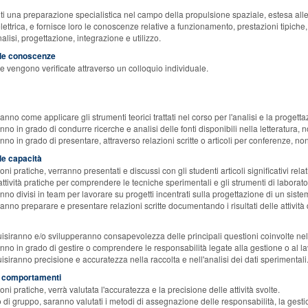
enti una preparazione specialistica nel campo della propulsione spaziale, estesa alle
ettrica, e fornisce loro le conoscenze relative a funzionamento, prestazioni tipiche, a
alisi, progettazione, integrazione e utilizzo.
elle conoscenze
 vengono verificate attraverso un colloquio individuale.
anno come applicare gli strumenti teorici trattati nel corso per l'analisi e la progettazi
nno in grado di condurre ricerche e analisi delle fonti disponibili nella letteratura, 
nno in grado di presentare, attraverso relazioni scritte o articoli per conferenze, nonch
lle capacità
ni pratiche, verranno presentati e discussi con gli studenti articoli significativi relat
ttività pratiche per comprendere le tecniche sperimentali e gli strumenti di laborato
nno divisi in team per lavorare su progetti incentrati sulla progettazione di un siste
anno preparare e presentare relazioni scritte documentando i risultati delle attività 
uisiranno e/o svilupperanno consapevolezza delle principali questioni coinvolte nell
anno in grado di gestire o comprendere le responsabilità legate alla gestione o al la
uisiranno precisione e accuratezza nella raccolta e nell'analisi dei dati sperimentali
ei comportamenti
ni pratiche, verrà valutata l'accuratezza e la precisione delle attività svolte.
o di gruppo, saranno valutati i metodi di assegnazione delle responsabilità, la gesti