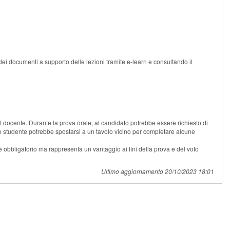
i dei documenti a supporto delle lezioni tramite e-learn e consultando il
del docente. Durante la prova orale, al candidato potrebbe essere richiesto di
 lo studente potrebbe spostarsi a un tavolo vicino per completare alcune
 è obbligatorio ma rappresenta un vantaggio ai fini della prova e del voto
Ultimo aggiornamento 20/10/2023 18:01
Sistema Informatico di Ateneo