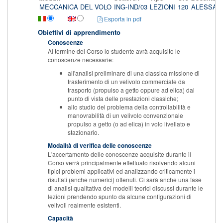
MECCANICA DEL VOLO
ING-IND/03
LEZIONI
120
ALESSAN
Esporta in pdf
Obiettivi di apprendimento
Conoscenze
Al termine del Corso lo studente avrà acquisito le
conoscenze necessarie:
all'analisi preliminare di una classica missione di
trasferimento di un velivolo commerciale da
trasporto (propulso a getto oppure ad elica) dal
punto di vista delle prestazioni classiche;
allo studio del problema della controllabilità e
manovrabilità di un velivolo convenzionale
propulso a getto (o ad elica) in volo livellato e
stazionario.
Modalità di verifica delle conoscenze
L'accertamento delle conoscenze acquisite durante il
Corso verrà principalmente effettuato risolvendo alcuni
tipici problemi applicativi ed analizzando criticamente i
risultati (anche numerici) ottenuti. Ci sarà anche una fase
di analisi qualitativa dei modelli teorici discussi durante le
lezioni prendendo spunto da alcune configurazioni di
velivoli realmente esistenti.
Capacità