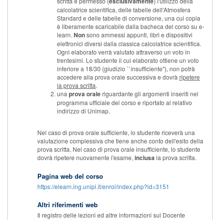
scritta è permesso (
esclusivamente
) l'utilizzo della
calcolatrice scientifica, delle tabelle dell'Atmosfera
Standard e delle tabelle di conversione, una cui copia
è liberamente scaricabile dalla bacheca del corso su e-
learn.
Non
sono ammessi appunti, libri e dispositivi
elettronici diversi dalla classica calcolatrice scientifica.
Ogni elaborato verrà valutato attraverso un voto in
trentesimi. Lo studente il cui elaborato ottiene un voto
inferiore a 18/30 (giudizio ``insufficiente''), non potrà
accedere alla prova orale successiva e dovrà
ripetere
la prova scritta
.
una
prova orale
riguardante gli argomenti inseriti nel
programma ufficiale del corso e riportato al relativo
indirizzo di Unimap.
Nel caso di prova orale sufficiente, lo studente riceverà una
valutazione complessiva che tiene anche conto dell'esito della
prova scritta. Nel caso di prova orale insufficiente, lo studente
dovrà ripetere nuovamente l'esame,
inclusa
la prova scritta.
Pagina web del corso
https://elearn.ing.unipi.it/enrol/index.php?id=3151
Altri riferimenti web
Il registro delle lezioni ed altre informazioni sul Docente