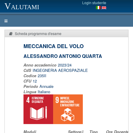
Login studente
Valutami
Scheda programma d'esame
MECCANICA DEL VOLO
ALESSANDRO ANTONIO QUARTA
Anno accademico
2023/24
CdS
INGEGNERIA AEROSPAZIALE
Codice
235II
CFU
12
Periodo
Annuale
Lingua
Italiano
Moduli
Settore/i
Tipo
Ore
Docente/i