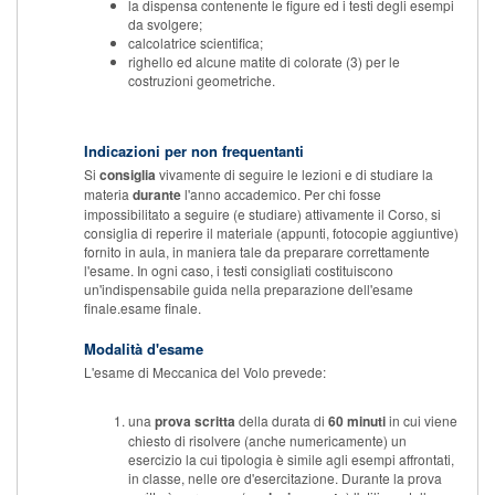
la dispensa contenente le figure ed i testi degli esempi
da svolgere;
calcolatrice scientifica;
righello ed alcune matite di colorate (3) per le
costruzioni geometriche.
Indicazioni per non frequentanti
Si
consiglia
vivamente di seguire le lezioni e di studiare la
materia
durante
l'anno accademico. Per chi fosse
impossibilitato a seguire (e studiare) attivamente il Corso, si
consiglia di reperire il materiale (appunti, fotocopie aggiuntive)
fornito in aula, in maniera tale da preparare correttamente
l'esame. In ogni caso, i testi consigliati costituiscono
un'indispensabile guida nella preparazione dell'esame
finale.esame finale.
Modalità d'esame
L'esame di Meccanica del Volo prevede:
una
prova scritta
della durata di
60 minuti
in cui viene
chiesto di risolvere (anche numericamente) un
esercizio la cui tipologia è simile agli esempi affrontati,
in classe, nelle ore d'esercitazione. Durante la prova