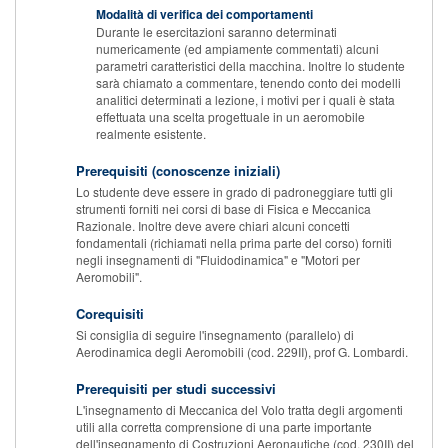
Modalità di verifica dei comportamenti
Durante le esercitazioni saranno determinati
numericamente (ed ampiamente commentati) alcuni
parametri caratteristici della macchina. Inoltre lo studente
sarà chiamato a commentare, tenendo conto dei modelli
analitici determinati a lezione, i motivi per i quali è stata
effettuata una scelta progettuale in un aeromobile
realmente esistente.
Prerequisiti (conoscenze iniziali)
Lo studente deve essere in grado di padroneggiare tutti gli
strumenti forniti nei corsi di base di Fisica e Meccanica
Razionale. Inoltre deve avere chiari alcuni concetti
fondamentali (richiamati nella prima parte del corso) forniti
negli insegnamenti di "Fluidodinamica" e "Motori per
Aeromobili".
Corequisiti
Si consiglia di seguire l'insegnamento (parallelo) di
Aerodinamica degli Aeromobili (cod. 229II), prof G. Lombardi.
Prerequisiti per studi successivi
L'insegnamento di Meccanica del Volo tratta degli argomenti
utili alla corretta comprensione di una parte importante
dell'insegnamento di Costruzioni Aeronautiche (cod. 230II) del