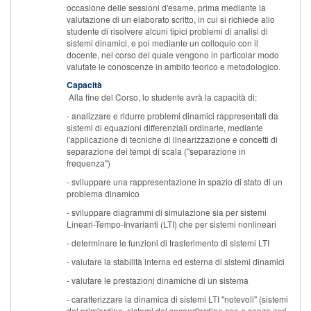
occasione delle sessioni d'esame, prima mediante la
valutazione di un elaborato scritto, in cui si richiede allo
studente di risolvere alcuni tipici problemi di analisi di
sistemi dinamici, e poi mediante un colloquio con il
docente, nel corso del quale vengono in particolar modo
valutate le conoscenze in ambito teorico e metodologico.
Capacità
Alla fine del Corso, lo studente avrà la capacità di:
- analizzare e ridurre problemi dinamici rappresentati da
sistemi di equazioni differenziali ordinarie, mediante
l'applicazione di tecniche di linearizzazione e concetti di
separazione dei tempi di scala ("separazione in
frequenza")
- sviluppare una rappresentazione in spazio di stato di un
problema dinamico
- sviluppare diagrammi di simulazione sia per sistemi
Lineari-Tempo-Invarianti (LTI) che per sistemi nonlineari
- determinare le funzioni di trasferimento di sistemi LTI
- valutare la stabilità interna ed esterna di sistemi dinamici
- valutare le prestazioni dinamiche di un sistema
- caratterizzare la dinamica di sistemi LTI "notevoli" (sistemi
del prim'ordine, sistemi del second'ordine con e senza zeri,