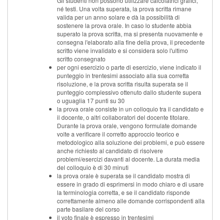
Gli studenti non possono utilizzare calcolatrici grafici,
né testi. Una volta superata, la prova scritta rimane
valida per un anno solare e dà la possibilità di
sostenere la prova orale. In caso lo studente abbia
superato la prova scritta, ma si presenta nuovamente e
consegna l'elaborato alla fine della prova, il precedente
scritto viene invalidato e si considera solo l'ultimo
scritto consegnato
per ogni esercizio o parte di esercizio, viene indicato il
punteggio in trentesimi associato alla sua corretta
risoluzione, e la prova scritta risulta superata se il
punteggio complessivo ottenuto dallo studente supera
o uguaglia 17 punti su 30
la prova orale consiste in un colloquio tra il candidato e
il docente, o altri collaboratori del docente titolare.
Durante la prova orale, vengono formulate domande
volte a verificare il corretto approccio teorico e
metodologico alla soluzione dei problemi, e può essere
anche richiesto al candidato di risolvere
problemi/esercizi davanti al docente. La durata media
del colloquio è di 30 minuti
la prova orale è superata se il candidato mostra di
essere in grado di esprimersi in modo chiaro e di usare
la terminologia corretta, e se il candidato risponde
correttamente almeno alle domande corrispondenti alla
parte basilare del corso
il voto finale è espresso in trentesimi