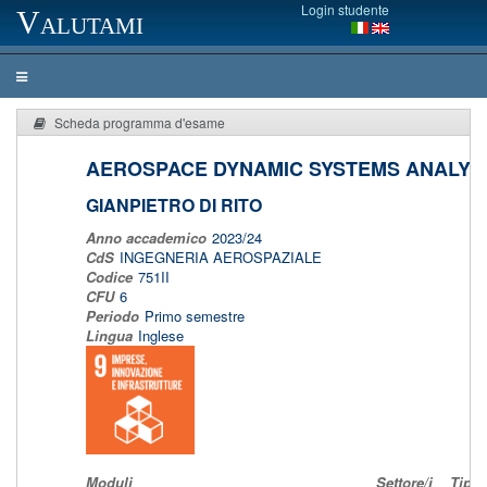
Login studente
Valutami
Scheda programma d'esame
AEROSPACE DYNAMIC SYSTEMS ANALYS
GIANPIETRO DI RITO
Anno accademico
2023/24
CdS
INGEGNERIA AEROSPAZIALE
Codice
751II
CFU
6
Periodo
Primo semestre
Lingua
Inglese
Moduli
Settore/i
Tipo