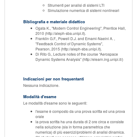
Strumenti per analisi di sistemi LTI
Simulazione numerica di sistemi nonlineari
Bibliografia e materiale didattico
Ogata K., "Modern Control Engineering", Prentice Hall,
2010 (http://aleph-sba.unipi.it).
Franklin G.F., Powell D.J. and Emami-Naeini A. ,
"Feedback Control of Dynamic Systems",
Pearson, 2015 (http://aleph-sba.unipi.it).
Di Rito G., Lecture notes of the course “Aerospace
Dynamic Systems Analysis” (http://elearn.ing.unipi.it/)
Indicazioni per non frequentanti
Nessuna indicazione.
Modalità d'esame
Le modalità d'esame sono le seguenti:
l'esame è composto da una prova scritta ed una prova
orale
la prova scritta ha una durata di 2 ore circa e consiste
nella soluzione (sia in forma parametrica che
numerica) di più esercizi/problemi di analisi dinamica.