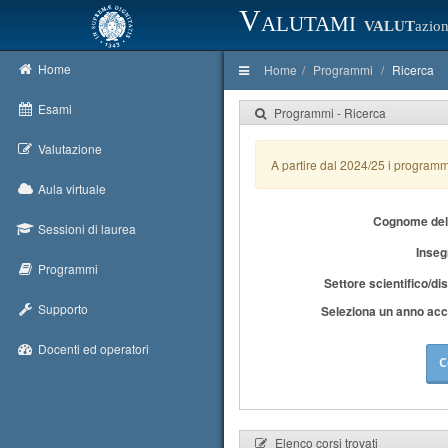
Valutami
VALUT
azion
Home
Home
Programmi
Ricerca
Esami
Programmi - Ricerca
Valutazione
A partire dal 2024/25 i programm
Aula virtuale
Cognome del
Sessioni di laurea
Inse
Programmi
Settore scientifico/di
Supporto
Seleziona un anno ac
Docenti ed operatori
C
Elenco corsi trovati