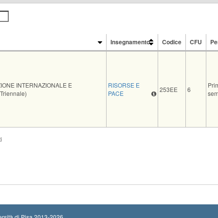
Insegnamento
Codice
CFU
Pe
Insegnamento
Codice
CFU
Pe
IONE INTERNAZIONALE E
RISORSE E
Pri
253EE
6
riennale)
PACE
sem
i
rsità di Pisa
2013-2026