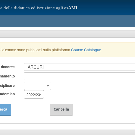
e della didattica ed iscrizione agli es
AMI
i d'esame sono pubblicati sulla piattaforma
Course Catalogue
 docente
gnamento
sciplinare
cademico
2022/23
erca
Cancella