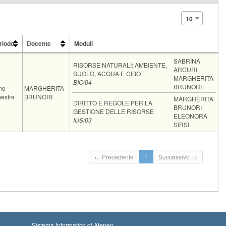
10
riodo
Docente
Moduli
riodo
Docente
Moduli
SABRINA
RISORSE NATURALI: AMBIENTE,
ARCURI
SUOLO, ACQUA E CIBO
MARGHERITA
BIO/04
BRUNORI
mo
MARGHERITA
estre
BRUNORI
MARGHERITA
DIRITTO E REGOLE PER LA
BRUNORI
GESTIONE DELLE RISORSE
ELEONORA
IUS/03
SIRSI
← Precedente
1
Successivo →
Sistema Informatico di Ateneo