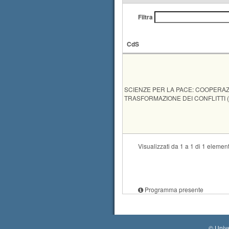
Filtra
CdS
CdS
SCIENZE PER LA PACE: COOPERAZ
TRASFORMAZIONE DEI CONFLITTI (T
Visualizzati da 1 a 1 di 1 element
Programma presente
©
Unive