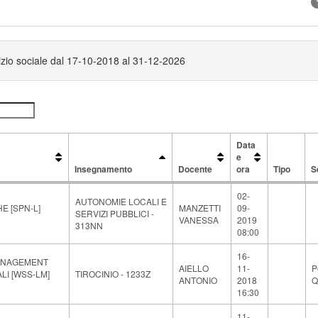
vizio sociale dal 17-10-2018 al 31-12-2026
Data
e
Insegnamento
Docente
ora
Tipo
S
Insegnamento
Docente
Data
Tipo
S
02-
e
AUTONOMIE LOCALI E
E [SPN-L]
MANZETTI
09-
ora
SERVIZI PUBBLICI -
VANESSA
2019
313NN
08:00
16-
ANAGEMENT
AIELLO
11-
P
ALI [WSS-LM]
TIROCINIO - 1233Z
ANTONIO
2018
Q
16:30
11-