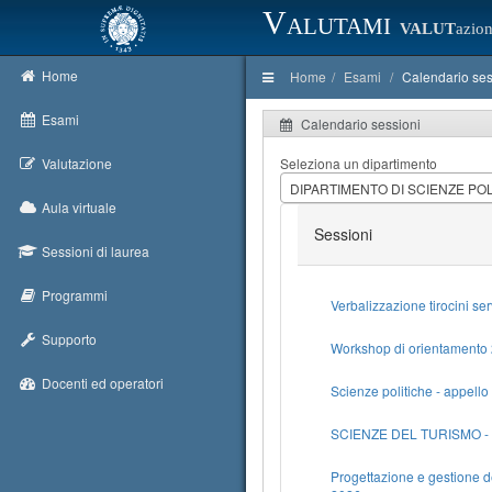
Valutami
VALUT
azion
Home
Home
Esami
Calendario ses
Esami
Calendario sessioni
Valutazione
Seleziona un dipartimento
DIPARTIMENTO DI SCIENZE PO
Aula virtuale
Sessioni
Sessioni di laurea
Programmi
Verbalizzazione tirocini se
Supporto
Workshop di orientamento 
Docenti ed operatori
Scienze politiche - appell
SCIENZE DEL TURISMO - 
Progettazione e gestione d