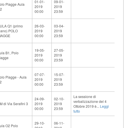
01-01-
09-01-
olo Piagge Aula
2019
2019
2
00:00
23:59
ULA Q1 (primo
26-03-
03-04-
iano) POLO
2019
2019
IAGGE
00:00
23:59
19-05-
27-05-
ula B1, Polo
2019
2019
iagge
00:00
23:59
07-07-
15-07-
olo Piagge - Aula
2019
2019
2
00:00
23:59
La sessione di
24-09-
02-10-
verbalizzazione del 4
M di Via Serafini 3
2019
2019
Ottobre 2019 è...
Leggi
00:00
23:59
tutto
29-10-
06-11-
ula O2 Polo
2019
2019