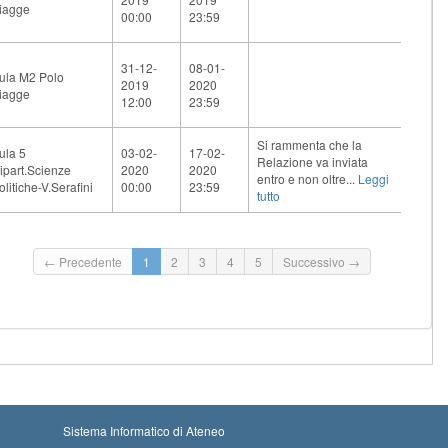
iagge
00:00
23:59
31-12-
08-01-
ula M2 Polo
2019
2020
iagge
12:00
23:59
Si rammenta che la
ula 5
03-02-
17-02-
Relazione va inviata
ipart.Scienze
2020
2020
entro e non oltre...
Leggi
olitiche-V.Serafini
00:00
23:59
tutto
← Precedente
1
2
3
4
5
Successivo →
Sistema Informatico di Ateneo