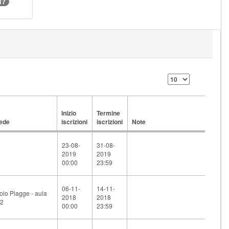
17
Inizio
Termine
ede
iscrizioni
iscrizioni
Note
ede
Inizio
Termine
Note
iscrizioni
iscrizioni
23-08-
31-08-
2019
2019
00:00
23:59
06-11-
14-11-
olo Piagge - aula
2018
2018
2
00:00
23:59