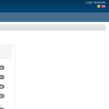
Login studente
64
17
46
32
9-