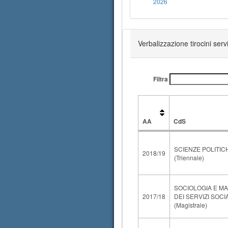
2026
Verbalizzazione tirocini ser
Filtra
AA
CdS
AA
CdS
SCIENZE POLITICH
2018/19
(Triennale)
SOCIOLOGIA E M
2017/18
DEI SERVIZI SOCI
(Magistrale)