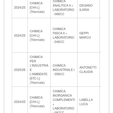
CHIMICA
22-
CHIMICA
ANALITICA II +
DEGANO
05-
2024/25
[CHI-L]
LABORATORIO
ILARIA
2026
(Triennale)
- 068CC
10:00
CHIMICA
22-
CHIMICA
FISICA II +
GEPPI
05-
2024/25
[CHI-L]
LABORATORIO
MARCO
2026
(Triennale)
- 246CC
14:30
CHIMICA
PER
27-
L'INDUSTRIA
CHIMICA
ANTONETTI
05-
2025/26
E
INDUSTRIALE I
CLAUDIA
2026
L'AMBIENTE
- 358CC
09:00
[STC-L]
(Triennale)
CHIMICA
INORGANICA
29-
CHIMICA
COMPLEMENTI
LABELLA
05-
2024/25
[CHI-L]
+
LUCA
2026
(Triennale)
LABORATORIO
09:00
- 087CC