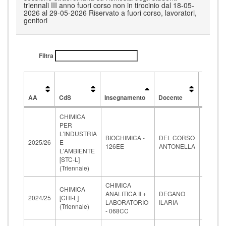
triennali III anno fuori corso non in tirocinio dal 18-05-
2026 al 29-05-2026 Riservato a fuori corso, lavoratori,
genitori
Filtra
Data
e
AA
CdS
Insegnamento
Docente
ora
AA
CdS
Insegnamento
Docente
Data
CHIMICA
e
PER
ora
29-
L'INDUSTRIA
BIOCHIMICA -
DEL CORSO
05-
2025/26
E
126EE
ANTONELLA
2026
L'AMBIENTE
14:00
[STC-L]
(Triennale)
CHIMICA
21-
CHIMICA
ANALITICA II +
DEGANO
05-
2024/25
[CHI-L]
LABORATORIO
ILARIA
2026
(Triennale)
- 068CC
14:30