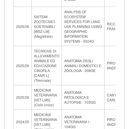
ANALYSIS OF
SISTEMI
ECOSYSTEM
ZOOTECNICI
SERVICES FOR LAND
RICCIOLI
2025/26
SOSTENIBILI
USE PLANNING USING
FRANCESCO
[WSZ-LM]
GEOGRAPHIC
(Magistrale)
INFORMATION
SYSTEMS - 0024G
TECNICHE DI
ALLEVAMENTO
ANIMALE ED
ANATOMIA DEGLI
PIRONE
2025/26
EDUCAZIONE
ANIMALI DOMESTICI E
ANDREA
CINOFILA
ZOOLOGIA - 008GE
[CANR-L]
(Triennale)
MEDICINA
ANATOMIA
VETERINARIA
CANTILE
2025/26
PATOLOGICA E
[VET-LM5]
CARLO
AUTOPSIE - 103GG
(Ciclo unico)
MEDICINA
ANATOMIA
VETERINARIA
PIRONE
2024/25
VETERINARIA I -
[VET-LM5]
ANDREA
104GG