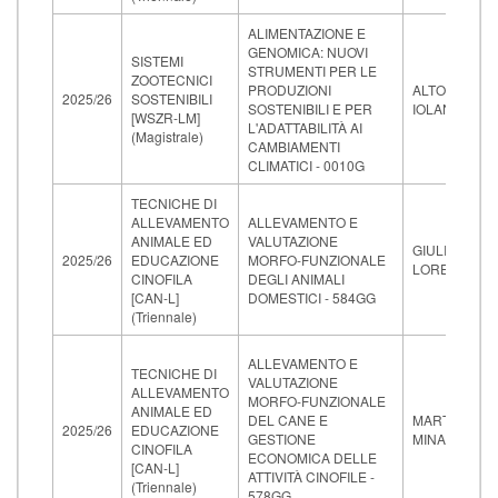
ALIMENTAZIONE E
GENOMICA: NUOVI
SISTEMI
STRUMENTI PER LE
ZOOTECNICI
PRODUZIONI
ALTOMONTE
2025/26
SOSTENIBILI
SOSTENIBILI E PER
IOLANDA
[WSZR-LM]
L'ADATTABILITÀ AI
(Magistrale)
CAMBIAMENTI
CLIMATICI - 0010G
TECNICHE DI
ALLEVAMENTO
ALLEVAMENTO E
ANIMALE ED
VALUTAZIONE
GIULIOTTI
2025/26
EDUCAZIONE
MORFO-FUNZIONALE
LORELLA
CINOFILA
DEGLI ANIMALI
[CAN-L]
DOMESTICI - 584GG
(Triennale)
ALLEVAMENTO E
TECNICHE DI
VALUTAZIONE
ALLEVAMENTO
MORFO-FUNZIONALE
ANIMALE ED
DEL CANE E
MARTINI
2025/26
EDUCAZIONE
GESTIONE
MINA
CINOFILA
ECONOMICA DELLE
[CAN-L]
ATTIVITÀ CINOFILE -
(Triennale)
578GG