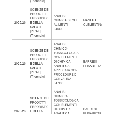
(Triennale)
SCIENZE DEI
PRODOTTI
ANALISI
15-
ERBORISTICI
CHIMICA DEGLI
MANERA
07-
2025/26
E DELLA
ALIMENTI -
CLEMENTINA
202
SALUTE
346CC
09:
[PES-L]
(Triennale)
ANALISI
CHIMICO-
SCIENZE DEI
TOSSICOLOGICA
PRODOTTI
CON ELEMENTI
22-
ERBORISTICI
DI CHIMICA
BARRESI
06-
2025/26
E DELLA
ANALITICA
ELISABETTA
202
SALUTE
APPLICATA CON
09:
[PES-L]
PROCEDURE DI
(Triennale)
CONVALIDA 1 -
347CC
ANALISI
CHIMICO-
SCIENZE DEI
TOSSICOLOGICA
PRODOTTI
CON ELEMENTI
17-
ERBORISTICI
DI CHIMICA
BARRESI
07-
2025/26
E DELLA
ANALITICA
ELISABETTA
202