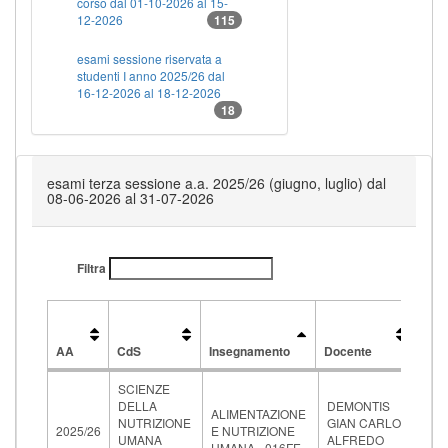
corso dal 01-10-2026 al 15-
12-2026
115
esami sessione riservata a
studenti I anno 2025/26 dal
16-12-2026 al 18-12-2026
18
esami terza sessione a.a. 2025/26 (giugno, luglio) dal
08-06-2026 al 31-07-2026
Filtra
Dat
e
AA
CdS
Insegnamento
Docente
ora
AA
CdS
Insegnamento
Docente
Dat
SCIENZE
e
DELLA
DEMONTIS
27-
ora
ALIMENTAZIONE
NUTRIZIONE
GIAN CARLO
06-
2025/26
E NUTRIZIONE
UMANA
ALFREDO
202
UMANA - 016FE