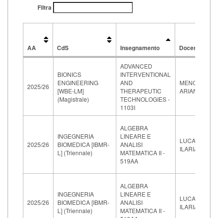
Filtra
AA
CdS
Insegnamento
Docente
AA
CdS
Insegnamento
Docente
ADVANCED
BIONICS
INTERVENTIONAL
ENGINEERING
AND
MENCIASSI
2025/26
[WBE-LM]
THERAPEUTIC
ARIANNA
(Magistrale)
TECHNOLOGIES -
1103I
ALGEBRA
INGEGNERIA
LINEARE E
LUCARDESI
2025/26
BIOMEDICA [IBMR-
ANALISI
ILARIA
L] (Triennale)
MATEMATICA II -
519AA
ALGEBRA
INGEGNERIA
LINEARE E
LUCARDESI
2025/26
BIOMEDICA [IBMR-
ANALISI
ILARIA
L] (Triennale)
MATEMATICA II -