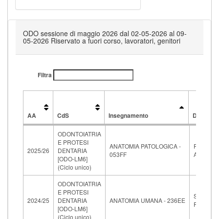
ODO sessione di maggio 2026 dal 02-05-2026 al 09-
05-2026 Riservato a fuori corso, lavoratori, genitori
Filtra
AA
CdS
Insegnamento
Docente
AA
CdS
Insegnamento
Docente
ODONTOIATRIA
E PROTESI
ANATOMIA PATOLOGICA -
FRANCH
2025/26
DENTARIA
053FF
ALESSA
[ODO-LM6]
(Ciclo unico)
ODONTOIATRIA
E PROTESI
SOLDAN
2024/25
DENTARIA
ANATOMIA UMANA - 236EE
PAOLA
[ODO-LM6]
(Ciclo unico)