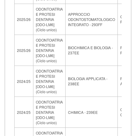
ODONTOIATRIA
E PROTESI
APPROCCIO
GIUCA M
2025/26
DENTARIA
ODONTOSTOMATOLOGICO
RITA
[ODO-LM6]
INTEGRATO - 293FF
(Ciclo unico)
ODONTOIATRIA
E PROTESI
BIOCHIMICA E BIOLOGIA -
RONCA
2025/26
DENTARIA
237EE
FRANCE
[ODO-LM6]
(Ciclo unico)
ODONTOIATRIA
E PROTESI
BIOLOGIA APPLICATA -
FALLENI
2024/25
DENTARIA
238EE
ALESSA
[ODO-LM6]
(Ciclo unico)
ODONTOIATRIA
E PROTESI
CHIELLIN
2024/25
DENTARIA
CHIMICA - 239EE
GRAZIA
[ODO-LM6]
(Ciclo unico)
ODONTOIATRIA