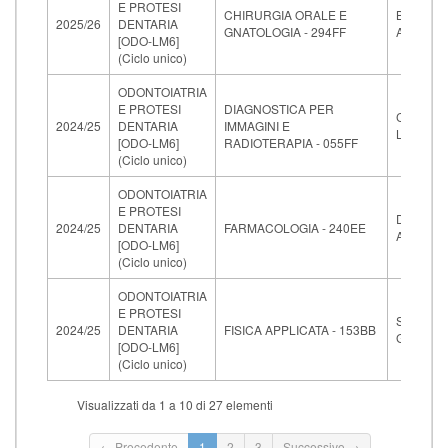
E PROTESI
CHIRURGIA ORALE E
BARONE
2025/26
DENTARIA
GNATOLOGIA - 294FF
ANTONI
[ODO-LM6]
(Ciclo unico)
ODONTOIATRIA
E PROTESI
DIAGNOSTICA PER
CROCET
2024/25
DENTARIA
IMMAGINI E
LAURA
[ODO-LM6]
RADIOTERAPIA - 055FF
(Ciclo unico)
ODONTOIATRIA
E PROTESI
DI PAOL
2024/25
DENTARIA
FARMACOLOGIA - 240EE
ANTONE
[ODO-LM6]
(Ciclo unico)
ODONTOIATRIA
E PROTESI
SPORTEL
2024/25
DENTARIA
FISICA APPLICATA - 153BB
GIANCA
[ODO-LM6]
(Ciclo unico)
Visualizzati da 1 a 10 di 27 elementi
← Precedente
1
2
3
Successivo →