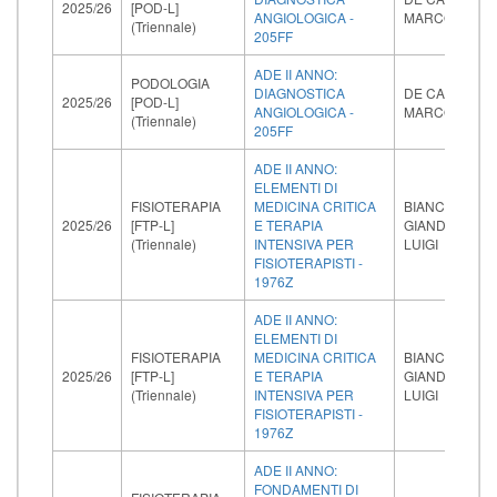
2025/26
[POD-L]
ANGIOLOGICA -
MARCO
(Triennale)
205FF
ADE II ANNO:
PODOLOGIA
DIAGNOSTICA
DE CARLO
2025/26
[POD-L]
ANGIOLOGICA -
MARCO
(Triennale)
205FF
ADE II ANNO:
ELEMENTI DI
FISIOTERAPIA
MEDICINA CRITICA
BIANCOFIORE
2025/26
[FTP-L]
E TERAPIA
GIANDOMENI
(Triennale)
INTENSIVA PER
LUIGI
FISIOTERAPISTI -
1976Z
ADE II ANNO:
ELEMENTI DI
FISIOTERAPIA
MEDICINA CRITICA
BIANCOFIORE
2025/26
[FTP-L]
E TERAPIA
GIANDOMENI
(Triennale)
INTENSIVA PER
LUIGI
FISIOTERAPISTI -
1976Z
ADE II ANNO:
FONDAMENTI DI