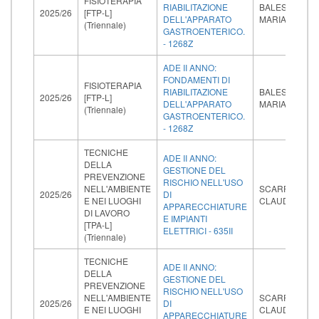
FISIOTERAPIA
RIABILITAZIONE
BALESTRI
2025/26
[FTP-L]
DELL'APPARATO
MARIA ANNA
(Triennale)
GASTROENTERICO.
- 1268Z
ADE II ANNO:
FONDAMENTI DI
FISIOTERAPIA
RIABILITAZIONE
BALESTRI
2025/26
[FTP-L]
DELL'APPARATO
MARIA ANNA
(Triennale)
GASTROENTERICO.
- 1268Z
TECNICHE
ADE II ANNO:
DELLA
GESTIONE DEL
PREVENZIONE
RISCHIO NELL'USO
NELL'AMBIENTE
SCARPELLI
2025/26
DI
E NEI LUOGHI
CLAUDIO
APPARECCHIATURE
DI LAVORO
E IMPIANTI
[TPA-L]
ELETTRICI - 635II
(Triennale)
TECNICHE
ADE II ANNO:
DELLA
GESTIONE DEL
PREVENZIONE
RISCHIO NELL'USO
NELL'AMBIENTE
SCARPELLI
2025/26
DI
E NEI LUOGHI
CLAUDIO
APPARECCHIATURE