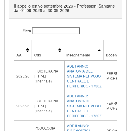
II appello estivo settembre 2026 - Professioni Sanitarie
dal 01-09-2026 al 30-09-2026
Filtra
AA
CdS
Insegnamento
Docente
AA
CdS
Insegnamento
Docente
ADE I ANNO:
FISIOTERAPIA
ANATOMIA DEL
FERRUCCI
2025/26
[FTP-L]
SISTEMA NERVOSO
MICHELA
(Triennale)
CENTRALE E
PERIFERICO - 1730Z
ADE I ANNO:
FISIOTERAPIA
ANATOMIA DEL
FERRUCCI
2025/26
[FTP-L]
SISTEMA NERVOSO
MICHELA
(Triennale)
CENTRALE E
PERIFERICO - 1730Z
ADE II ANNO:
PODOLOGIA
DIAGNOSTICA
DE CARLO