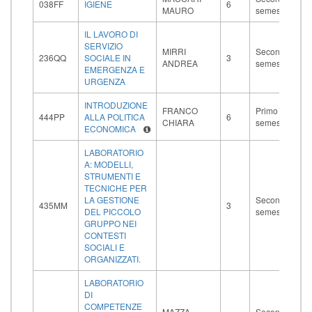
038FF
IGIENE
6
MAURO
semestre
IL LAVORO DI
SERVIZIO
MIRRI
Secondo
236QQ
SOCIALE IN
3
ANDREA
semestre
EMERGENZA E
URGENZA
INTRODUZIONE
FRANCO
Primo
444PP
ALLA POLITICA
6
CHIARA
semestre
ECONOMICA
LABORATORIO
A: MODELLI,
STRUMENTI E
TECNICHE PER
LA GESTIONE
Secondo
435MM
3
DEL PICCOLO
semestre
GRUPPO NEI
CONTESTI
SOCIALI E
ORGANIZZATI.
LABORATORIO
DI
COMPETENZE
MAZZA
Secondo