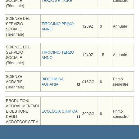
SOCIALE
TERZO SETTORE
semestre
GU
(Triennale)
SCIENZE DEL
SERVIZIO
TIROCINIO PRIMO
R
1239Z
3
Annuale
SOCIALE
ANNO
GU
(Triennale)
SCIENZE DEL
SERVIZIO
TIROCINIO TERZO
R
1240Z
15
Annuale
SOCIALE
ANNO
GU
(Triennale)
SCIENZE
BIOCHIMICA
Primo
LU
AGRARIE
016GG
6
AGRARIA
semestre
GU
(Triennale)
PRODUZIONI
AGROALIMENTARI
E GESTIONE
ECOLOGIA CHIMICA
Primo
LU
390GG
6
DEGLI
semestre
GU
AGROECOSISTEMI
(Magistrale)