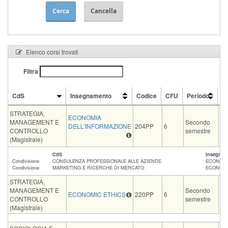
Cerca
Cancella
Elenco corsi trovati
Filtra
CdS
Insegnamento
Codice
CFU
Periodo
D
CdS
Insegnamento
Codice
CFU
Periodo
D
STRATEGIA,
M
ECONOMIA
MANAGEMENT E
Secondo
E
DELL'INFORMAZIONE
204PP
6
CONTROLLO
semestre
LU
(Magistrale)
GU
CdS
Insegnam
Condivisione
CONSULENZA PROFESSIONALE ALLE AZIENDE
ECONOMI
Condivisione
MARKETING E RICERCHE DI MERCATO
ECONOMI
STRATEGIA,
M
MANAGEMENT E
Secondo
E
ECONOMIC ETHICS
220PP
6
CONTROLLO
semestre
LU
(Magistrale)
GU