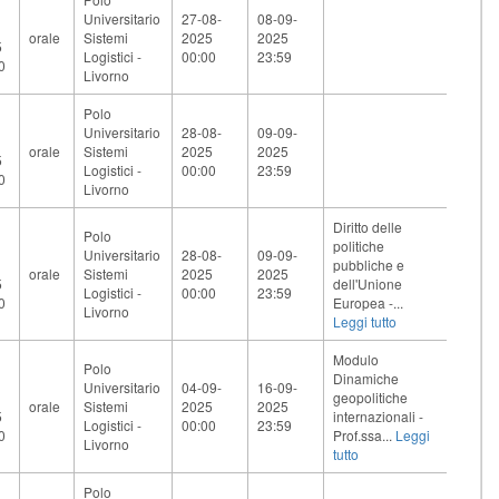
Universitario
27-08-
08-09-
orale
Sistemi
2025
2025
5
Logistici -
00:00
23:59
0
Livorno
Polo
Universitario
28-08-
09-09-
orale
Sistemi
2025
2025
5
Logistici -
00:00
23:59
0
Livorno
Diritto delle
Polo
politiche
Universitario
28-08-
09-09-
pubbliche e
orale
Sistemi
2025
2025
5
dell'Unione
Logistici -
00:00
23:59
0
Europea -...
Livorno
Leggi tutto
Modulo
Polo
Dinamiche
Universitario
04-09-
16-09-
geopolitiche
orale
Sistemi
2025
2025
5
internazionali -
Logistici -
00:00
23:59
0
Prof.ssa...
Leggi
Livorno
tutto
Polo