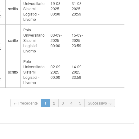
Universitario
19-08-
31-08-
scritto
Sistemi
2025
2025
5
Logistici -
00:00
23:59
0
Livorno
Polo
Universitario
03-09-
15-09-
scritto
Sistemi
2025
2025
5
Logistici -
00:00
23:59
0
Livorno
Polo
Universitario
02-09-
14-09-
scritto
Sistemi
2025
2025
5
Logistici -
00:00
23:59
0
Livorno
← Precedente
1
2
3
4
5
Successivo →