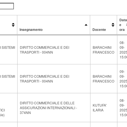
Data
e
Insegnamento
Docente
ora
Insegnamento
Docente
Dat
e
08-
ora
 SISTEMI
DIRITTO COMMERCIALE E DEI
BARACHINI
09-
TRASPORTI - 004NN
FRANCESCO
202
15:0
09-
 SISTEMI
DIRITTO COMMERCIALE E DEI
BARACHINI
09-
TRASPORTI - 004NN
FRANCESCO
202
15:0
08-
DIRITTO COMMERCIALE E DELLE
KUTUFA'
09-
ASSICURAZIONI INTERNAZIONALI -
ICI
ILARIA
202
374NN
le)
15:0