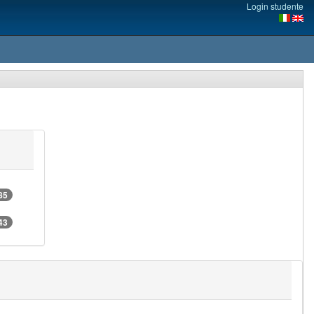
Login studente
85
43