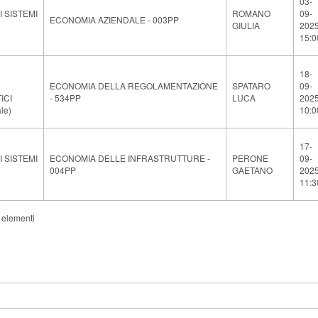
03-
 SISTEMI
ROMANO
09-
ECONOMIA AZIENDALE - 003PP
GIULIA
202
15:0
18-
ECONOMIA DELLA REGOLAMENTAZIONE
SPATARO
09-
ICI
- 534PP
LUCA
202
le)
10:0
17-
 SISTEMI
ECONOMIA DELLE INFRASTRUTTURE -
PERONE
09-
004PP
GAETANO
202
11:3
3 elementi