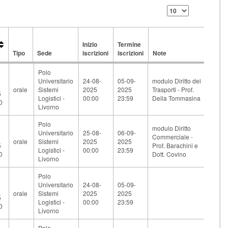
Inizio
Termine
Tipo
Sede
iscrizioni
iscrizioni
Note
a
Tipo
Sede
Inizio
Termine
Note
Polo
iscrizioni
iscrizioni
Universitario
24-08-
05-09-
modulo Diritto dei
orale
Sistemi
2025
2025
Trasporti - Prof.
5
Logistici -
00:00
23:59
Della Tommasina
0
Livorno
Polo
modulo Diritto
Universitario
25-08-
06-09-
Commerciale -
orale
Sistemi
2025
2025
5
Prof. Barachini e
Logistici -
00:00
23:59
0
Dott. Covino
Livorno
Polo
Universitario
24-08-
05-09-
orale
Sistemi
2025
2025
5
Logistici -
00:00
23:59
0
Livorno
Polo