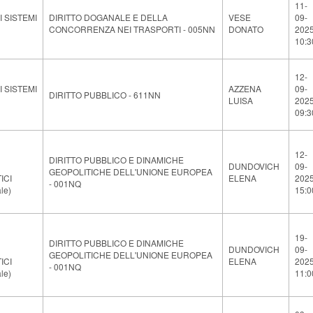
11-
 SISTEMI
DIRITTO DOGANALE E DELLA
VESE
09-
CONCORRENZA NEI TRASPORTI - 005NN
DONATO
202
10:3
12-
 SISTEMI
AZZENA
09-
DIRITTO PUBBLICO - 611NN
LUISA
202
09:3
12-
DIRITTO PUBBLICO E DINAMICHE
DUNDOVICH
09-
GEOPOLITICHE DELL'UNIONE EUROPEA
ICI
ELENA
202
- 001NQ
le)
15:0
19-
DIRITTO PUBBLICO E DINAMICHE
DUNDOVICH
09-
GEOPOLITICHE DELL'UNIONE EUROPEA
ICI
ELENA
202
- 001NQ
le)
11:0