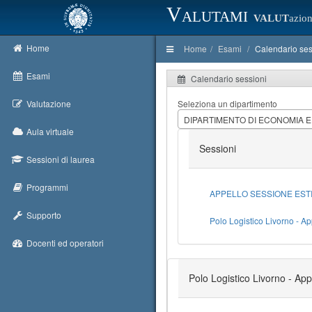
Valutami
VALUT
azion
Home
Home
Esami
Calendario ses
Esami
Calendario sessioni
Valutazione
Seleziona un dipartimento
DIPARTIMENTO DI ECONOMIA 
Aula virtuale
Sessioni
Sessioni di laurea
Programmi
APPELLO SESSIONE ESTIVA
Supporto
Polo Logistico Livorno - 
Docenti ed operatori
Polo Logistico Livorno - A