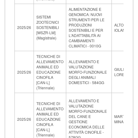
ALIMENTAZIONE E
GENOMICA: NUOVI
SISTEMI
STRUMENTI PER LE
ZOOTECNICI
PRODUZIONI
ALTOMONTE
2025/26
SOSTENIBILI
SOSTENIBILI E PER
IOLANDA
[WSZR-LM]
L'ADATTABILITÀ AI
(Magistrale)
CAMBIAMENTI
CLIMATICI - 0010G
TECNICHE DI
ALLEVAMENTO
ALLEVAMENTO E
ANIMALE ED
VALUTAZIONE
GIULIOTTI
2025/26
EDUCAZIONE
MORFO-FUNZIONALE
LORELLA
CINOFILA
DEGLI ANIMALI
[CAN-L]
DOMESTICI - 584GG
(Triennale)
ALLEVAMENTO E
TECNICHE DI
VALUTAZIONE
ALLEVAMENTO
MORFO-FUNZIONALE
ANIMALE ED
DEL CANE E
MARTINI
2025/26
EDUCAZIONE
GESTIONE
MINA
CINOFILA
ECONOMICA DELLE
[CAN-L]
ATTIVITÀ CINOFILE -
(Triennale)
578GG