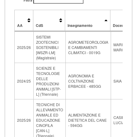
Filtra
AA
CdS
Insegnamento
Docente
AA
CdS
Insegnamento
Docente
SISTEMI
ZOOTECNICI
AGROMETEOROLOGIA
MARIOTTI
2025/26
SOSTENIBILI
E CAMBIAMENTI
MARCO
[WSZR-LM]
CLIMATICI - 0019G
(Magistrale)
SCIENZE E
TECNOLOGIE
AGRONOMIA E
DELLE
2024/25
COLTIVAZIONE
SAIA SERGIO
PRODUZIONI
ERBACEE - 485GG
ANIMALI [STP-
L] (Triennale)
TECNICHE DI
ALLEVAMENTO
ANIMALE ED
ALIMENTAZIONE E
CASINI
2025/26
EDUCAZIONE
DIETETICA DEL CANE
LUCIA
CINOFILA
- 594GG
[CAN-L]
(Triennale)