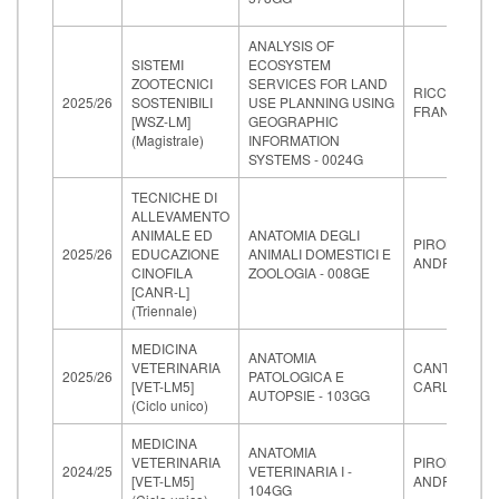
ANALYSIS OF
SISTEMI
ECOSYSTEM
ZOOTECNICI
SERVICES FOR LAND
RICCIOLI
2025/26
SOSTENIBILI
USE PLANNING USING
FRANCESCO
[WSZ-LM]
GEOGRAPHIC
(Magistrale)
INFORMATION
SYSTEMS - 0024G
TECNICHE DI
ALLEVAMENTO
ANIMALE ED
ANATOMIA DEGLI
PIRONE
2025/26
EDUCAZIONE
ANIMALI DOMESTICI E
ANDREA
CINOFILA
ZOOLOGIA - 008GE
[CANR-L]
(Triennale)
MEDICINA
ANATOMIA
VETERINARIA
CANTILE
2025/26
PATOLOGICA E
[VET-LM5]
CARLO
AUTOPSIE - 103GG
(Ciclo unico)
MEDICINA
ANATOMIA
VETERINARIA
PIRONE
2024/25
VETERINARIA I -
[VET-LM5]
ANDREA
104GG