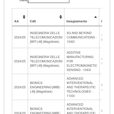
Filtra
AA
CdS
Insegnamento
Docente
AA
CdS
Insegnamento
Docente
INGEGNERIA DELLE
5G AND BEYOND
SANGUI
2024/25
TELECOMUNICAZIONI
COMMUNICATIONS -
LUCA
[WIT-LM] (Magistrale)
1042I
ADDITIVE
INGEGNERIA DELLE
MANUFACTURING
GENOVE
2024/25
TELECOMUNICAZIONI
FOR
SIMONE
[WIT-LM] (Magistrale)
ELECTROMAGNETIC
SENSING - 1043I
ADVANCED
BIONICS
INTERVENTIONAL
MENCIA
2024/25
ENGINEERING [WBE-
AND THERAPEUTIC
ARIANN
LM] (Magistrale)
TECHNOLOGIES -
1103I
ADVANCED
BIONICS
INTERVENTIONAL
MENCIA
2024/25
ENGINEERING [WBE-
AND THERAPEUTIC