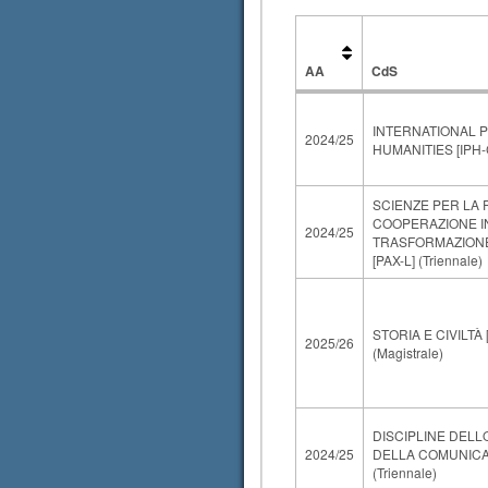
AA
CdS
AA
CdS
INTERNATIONAL 
2024/25
HUMANITIES [IPH-
SCIENZE PER LA 
COOPERAZIONE I
2024/25
TRASFORMAZIONE
[PAX-L] (Triennale)
STORIA E CIVILTÀ
2025/26
(Magistrale)
DISCIPLINE DELL
2024/25
DELLA COMUNICAZ
(Triennale)