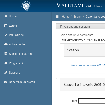
Valutami
VALUT
azion
Home
Home
Esami
Calendario ses
Esami
Calendario sessioni
Valutazione
Seleziona un dipartimento
DIPARTIMENTO DI CIVILTA' E 
Aula virtuale
Sessioni
Sessioni di laurea
Programmi
Sessione autunnale 2025/
Supporto
Docenti ed operatori
Sessioni primaverile 2025-
Filtra