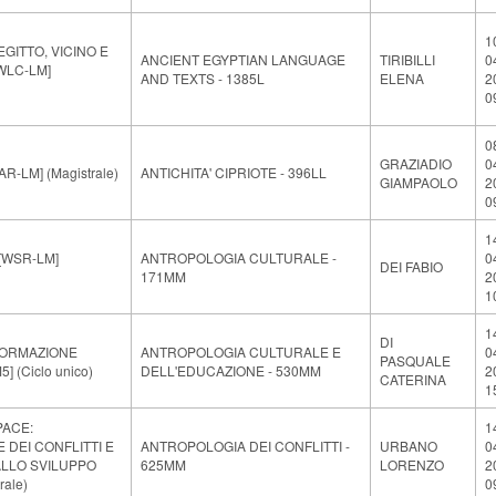
1
EGITTO, VICINO E
ANCIENT EGYPTIAN LANGUAGE
TIRIBILLI
0
WLC-LM]
AND TEXTS - 1385L
ELENA
2
0
0
GRAZIADIO
0
-LM] (Magistrale)
ANTICHITA' CIPRIOTE - 396LL
GIAMPAOLO
2
0
1
 [WSR-LM]
ANTROPOLOGIA CULTURALE -
0
DEI FABIO
171MM
2
1
1
DI
FORMAZIONE
ANTROPOLOGIA CULTURALE E
0
PASQUALE
] (Ciclo unico)
DELL'EDUCAZIONE - 530MM
2
CATERINA
1
PACE:
1
DEI CONFLITTI E
ANTROPOLOGIA DEI CONFLITTI -
URBANO
0
LLO SVILUPPO
625MM
LORENZO
2
rale)
0