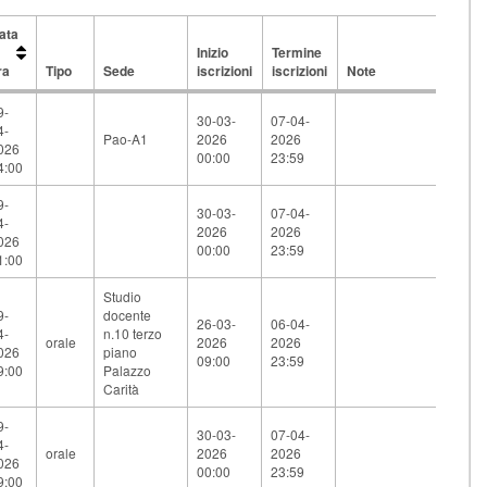
ata
Inizio
Termine
ra
Tipo
Sede
iscrizioni
iscrizioni
Note
ata
Tipo
Sede
Inizio
Termine
Note
9-
iscrizioni
iscrizioni
30-03-
07-04-
4-
ra
Pao-A1
2026
2026
026
00:00
23:59
4:00
9-
30-03-
07-04-
4-
2026
2026
026
00:00
23:59
1:00
Studio
9-
docente
26-03-
06-04-
4-
n.10 terzo
orale
2026
2026
026
piano
09:00
23:59
9:00
Palazzo
Carità
9-
30-03-
07-04-
4-
orale
2026
2026
026
00:00
23:59
9:00