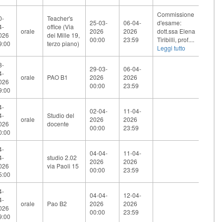
Commissione
0-
Teacher's
25-03-
06-04-
d'esame:
4-
office (Via
orale
2026
2026
dott.ssa Elena
026
dei Mille 19,
00:00
23:59
Tiribilli, prof....
9:00
terzo piano)
Leggi tutto
8-
29-03-
06-04-
4-
orale
PAO B1
2026
2026
026
00:00
23:59
9:00
4-
02-04-
11-04-
4-
Studio del
orale
2026
2026
026
docente
00:00
23:59
0:00
4-
04-04-
11-04-
4-
studio 2.02
2026
2026
026
via Paoli 15
00:00
23:59
5:00
4-
04-04-
12-04-
4-
orale
Pao B2
2026
2026
026
00:00
23:59
9:00