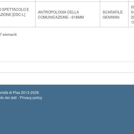
0
O SPETTACOLO E
ANTROPOLOGIA DELLA
SCARAFILE
0
IONE [DSC-L]
COMUNICAZIONE - 618MM
GIOVANNI
2
1
77 elementi
rsità di Pisa
2013-2026
to dei dati - Privacy policy