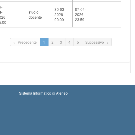
9-
30-03-
07-04-
4-
studio
2026
2026
026
docente
00:00
23:59
5:00
← Precedente
1
2
3
4
5
Successivo →
Sistema Informatico di Ateneo