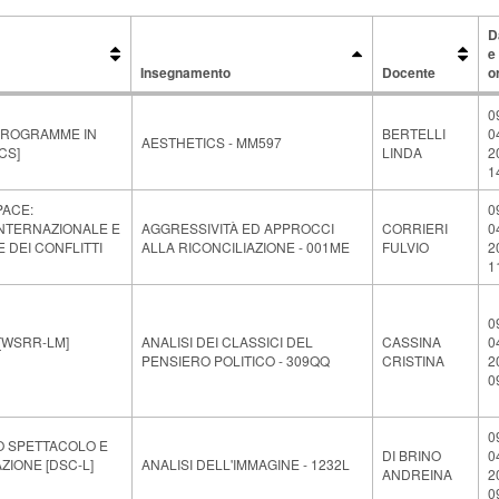
D
e
Insegnamento
Docente
o
Insegnamento
Docente
D
0
e
PROGRAMME IN
BERTELLI
0
o
AESTHETICS - MM597
CS]
LINDA
2
1
PACE:
0
NTERNAZIONALE E
AGGRESSIVITÀ ED APPROCCI
CORRIERI
0
 DEI CONFLITTI
ALLA RICONCILIAZIONE - 001ME
FULVIO
2
1
0
 [WSRR-LM]
ANALISI DEI CLASSICI DEL
CASSINA
0
PENSIERO POLITICO - 309QQ
CRISTINA
2
0
0
O SPETTACOLO E
DI BRINO
0
IONE [DSC-L]
ANALISI DELL'IMMAGINE - 1232L
ANDREINA
2
0