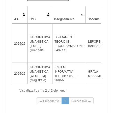
AA
CdS
Insegnamento
Docente
AA
CdS
Insegnamento
Docente
INFORMATICA
FONDAMENTI
UMANISTICA
TEORICI E
LEPORINI
2025/26
[IFUR-L]
PROGRAMMAZIONE
BARBARA
(Triennale)
- 437AA
INFORMATICA
SISTEMI
UMANISTICA
INFORMATIVI
GRAVA
2025/26
[WFUR-LM]
TERRITORIALI -
MASSIMILIANO
(Magistrale)
260AA
Visualizzati da 1 a 2 di 2 elementi
← Precedente
1
Successivo →